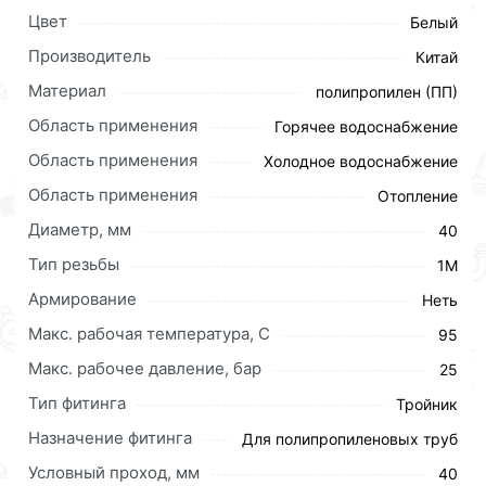
Цвет
Белый
Производитель
Китай
Материал
полипропилен (ПП)
Область применения
Горячее водоснабжение
Область применения
Холодное водоснабжение
Область применения
Отопление
Диаметр, мм
40
Тип резьбы
1М
Армирование
Неть
Макс. рабочая температура, C
95
Макс. рабочее давление, бар
25
Тип фитинга
Тройник
Назначение фитинга
Для приобретения данной позиции, кликните
Для полипропиленовых труб
мышкой
«Добавить в корзину»
или нажмите на
Условный проход, мм
40