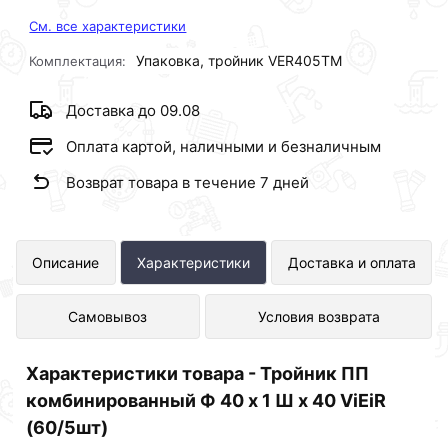
См. все характеристики
Упаковка, тройник VER405TM
Комплектация:
Доставка до 09.08
Оплата картой, наличными и безналичным
Возврат товара в течение 7 дней
Тройник ПП комбинированный Ф 40
Описание
Характеристики
Доставка и оплата
х 1 Ш х 40 ViEiR (60/5шт)
Самовывоз
Условия возврата
представлен в интернет-магазине
Сантехника по отличной цене за шт
Характеристики товара - Тройник ПП
164 рублей.
комбинированный Ф 40 х 1 Ш х 40 ViEiR
(60/5шт)