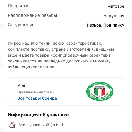
кнопку
«Быстрый заказ»
. Также можете оформить
Покрытие
Матовое
заказ позвонив по контактам указанным на сайте.
Расположение резьбы
Наружная
Условия доставки и цены на товар Тройник ПП
Соединение
Резьба, Под пайку
комбинированный Ф 40 х 1 Ш х 40 ViEiR (60/5шт)
действительны в Москве и области.
Наши профессиональные менеджеры обработают
Информация о технических характеристиках,
комплекте поставки, стране изготовления, внешнем
заказ и свяжутся с Вами для согласования условий
виде и цвете товара носит справочный характер и
доставки или самовывоза.Перед оформлением
основывается на последних доступных к моменту
онлайн заказа рекомендуем ознакомиться с
публикации сведениях
описанием, характеристиками и отзывами.
Данний товар от производителя
сертифицирован,
Vieir
соответствует всем стандартам качества. Возврат
Оригинальный товар
купленного товарa в течение 30 дней (наличие чека
Все товары бренда
обязательно).
Информация об упаковке
1
Вес с упаковкой (кг):