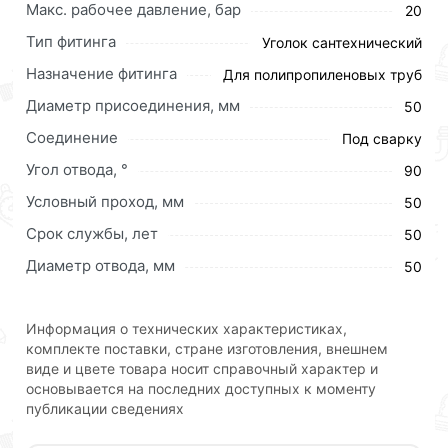
Макс. рабочее давление, бар
20
Тип фитинга
Уголок сантехнический
Назначение фитинга
Для полипропиленовых труб
Диаметр присоединения, мм
50
Полипропиленовые фитинги предназначены для
монтажа трубопроводов водоснабжения, отопления,
Соединение
Под сварку
транспортировки иных неагрессивных сред.
Угол отвода, °
90
Производство изделий осуществляется
Условный проход, мм
современными термопластавтоматами из
50
полипропилена. Для соединения полипропиленовых
Срок службы, лет
50
трубопроводов с резьбовыми элементами системы
Диаметр отвода, мм
50
выпускаются комбинированные фитинги с
латунными никелированными закладными деталями.
Информация о технических характеристиках,
Страна - Турция
комплекте поставки, стране изготовления, внешнем
виде и цвете товара носит справочный характер и
Для приобретения данной позиции, кликните
основывается на последних доступных к моменту
мышкой
«Добавить в корзину»
или нажмите на
публикации сведениях
кнопку
«Быстрый заказ»
. Также можете оформить
заказ позвонив по контактам указанным на сайте.