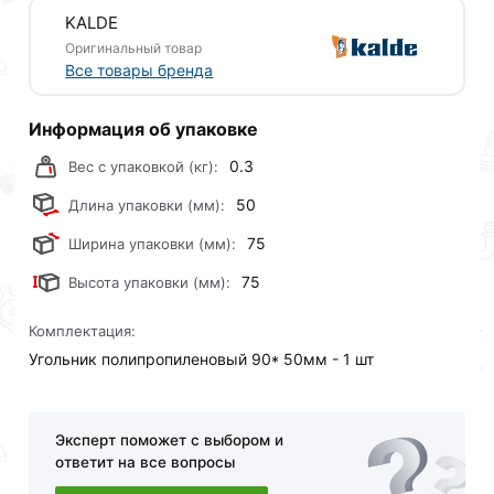
KALDE
Условия доставки и цены на товар Угольник 90*50мм
Оригинальный товар
KALDE R.3212-elb-500000 действительны в Москве и
Все товары бренда
области.
Наши профессиональные менеджеры обработают
Информация об упаковке
заказ и свяжутся с Вами для согласования условий
0.3
Вес с упаковкой (кг):
доставки или самовывоза.Перед оформлением
онлайн заказа рекомендуем ознакомиться с
50
Длина упаковки (мм):
описанием, характеристиками и отзывами.
75
Ширина упаковки (мм):
Данний товар от производителя
сертифицирован,
75
Высота упаковки (мм):
соответствует всем стандартам качества. Возврат
купленного товарa в течение 30 дней (наличие чека
Комплектация:
обязательно).
Угольник полипропиленовый 90* 50мм - 1 шт
Эксперт поможет с выбором и
ответит на все вопросы