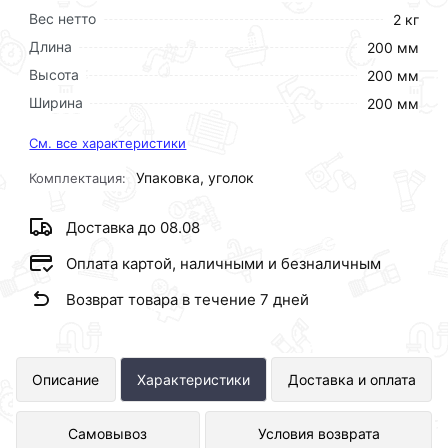
Вес нетто
2 кг
Длина
200 мм
Высота
200 мм
Ширина
200 мм
См. все характеристики
Упаковка, уголок
Комплектация:
Доставка до 08.08
Оплата картой, наличными и безналичным
Возврат товара в течение 7 дней
Уголок полипропиленовый
Описание
Характеристики
Доставка и оплата
комбинированный Ф 25 х 3/4 Ш
Самовывоз
Условия возврата
ViEiR (150/15шт) представлен в