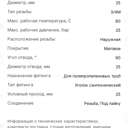
Диаметр, мм
25
Тип резьбы
3/4M
Макс. рабочая температура, C
80
Для приобретения данной позиции, кликните
Макс. рабочее давление, бар
25
мышкой
«Добавить в корзину»
или нажмите на
Расположение резьбы
Наружная
кнопку
«Быстрый заказ»
. Также можете оформить
заказ позвонив по контактам указанным на сайте.
Покрытие
Матовое
Угол отвода, °
Условия доставки и цены на товар Уголок
90
полипропиленовый комбинированный Ф 25 х 3/4 Ш
Диаметр отвода, мм
25
ViEiR (150/15шт) действительны в Москве и области.
Назначение фитинга
Для полипропиленовых труб
Наши профессиональные менеджеры обработают
Тип фитинга
Уголок сантехнический
заказ и свяжутся с Вами для согласования условий
Условный проход, мм
25
доставки или самовывоза.Перед оформлением
онлайн заказа рекомендуем ознакомиться с
Соединение
Резьба, Под пайку
описанием, характеристиками и отзывами.
Данний товар от производителя
сертифицирован,
Информация о технических характеристиках,
соответствует всем стандартам качества. Возврат
комплекте поставки, стране изготовления, внешнем