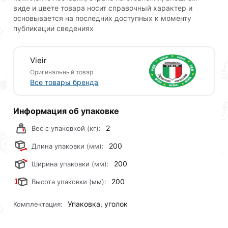
купленного товарa в течение 30 дней (наличие чека
виде и цвете товара носит справочный характер и
основывается на последних доступных к моменту
обязательно).
публикации сведениях
Vieir
Оригинальный товар
Все товары бренда
Информация об упаковке
2
Вес с упаковкой (кг):
200
Длина упаковки (мм):
200
Ширина упаковки (мм):
200
Высота упаковки (мм):
Упаковка, уголок
Комплектация: