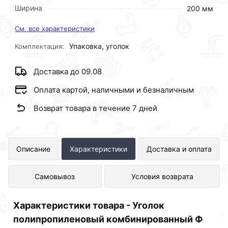
Ширина
200 мм
См. все характеристики
Упаковка, уголок
Комплектация:
Доставка до 09.08
Оплата картой, наличными и безналичным
Возврат товара в течение 7 дней
Уголок полипропиленовый
Описание
Характеристики
Доставка и оплата
комбинированный Ф 32 х 1 Ш ViEiR
Самовывоз
Условия возврата
(90/6шт) представлен в интернет-
магазине Сантехника по отличной
Характеристики товара - Уголок
цене за шт 112 рублей.
полипропиленовый комбинированный Ф