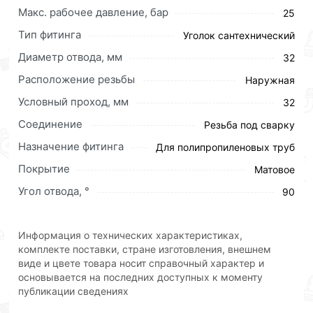
Для приобретения данной позиции, кликните
Макс. рабочее давление, бар
25
мышкой
«Добавить в корзину»
или нажмите на
Тип фитинга
Уголок сантехнический
кнопку
«Быстрый заказ»
. Также можете оформить
заказ позвонив по контактам указанным на сайте.
Диаметр отвода, мм
32
Расположение резьбы
Условия доставки и цены на товар Уголок
Наружная
полипропиленовый комбинированный Ф 32 х 1 Ш
Условный проход, мм
32
ViEiR (90/6шт) действительны в Москве и области.
Соединение
Резьба под сварку
Наши профессиональные менеджеры обработают
Назначение фитинга
Для полипропиленовых труб
заказ и свяжутся с Вами для согласования условий
Покрытие
Матовое
доставки или самовывоза.Перед оформлением
онлайн заказа рекомендуем ознакомиться с
Угол отвода, °
90
описанием, характеристиками и отзывами.
Данний товар от производителя
сертифицирован,
Информация о технических характеристиках,
соответствует всем стандартам качества. Возврат
комплекте поставки, стране изготовления, внешнем
купленного товарa в течение 30 дней (наличие чека
виде и цвете товара носит справочный характер и
основывается на последних доступных к моменту
обязательно).
публикации сведениях