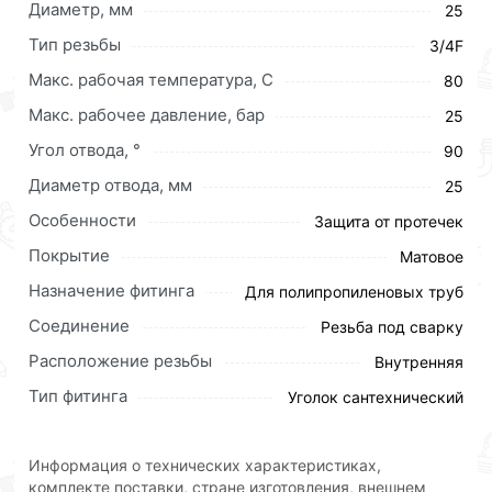
Диаметр, мм
25
Тип резьбы
3/4F
Макс. рабочая температура, C
80
Макс. рабочее давление, бар
25
Для приобретения данной позиции, кликните
мышкой
«Добавить в корзину»
или нажмите на
Угол отвода, °
90
кнопку
«Быстрый заказ»
. Также можете оформить
Диаметр отвода, мм
25
заказ позвонив по контактам указанным на сайте.
Особенности
Защита от протечек
Условия доставки и цены на товар Уголок ПП
Покрытие
Матовое
комбинированный установочный Ф25 х 3/4 Г ViEiR
(120/10шт) действительны в Москве и области.
Назначение фитинга
Для полипропиленовых труб
Соединение
Резьба под сварку
Наши профессиональные менеджеры обработают
заказ и свяжутся с Вами для согласования условий
Расположение резьбы
Внутренняя
доставки или самовывоза.Перед оформлением
Тип фитинга
Уголок сантехнический
онлайн заказа рекомендуем ознакомиться с
описанием, характеристиками и отзывами.
Информация о технических характеристиках,
Данний товар от производителя
сертифицирован,
комплекте поставки, стране изготовления, внешнем