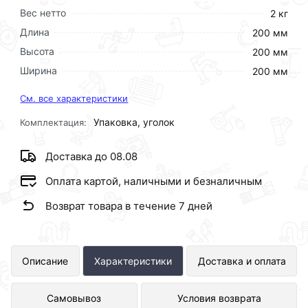
Вес нетто
2 кг
Длина
200 мм
Высота
200 мм
Ширина
200 мм
См. все характеристики
Упаковка, уголок
Комплектация:
Доставка до 08.08
Оплата картой, наличными и безналичным
Возврат товара в течение 7 дней
Уголок ПП комбинированный
Описание
Характеристики
Доставка и оплата
установочный Ф25 х 3/4 Г ViEiR
Самовывоз
Условия возврата
(120/10шт) представлен в интернет-