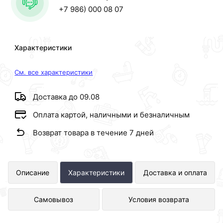
+7 986) 000 08 07
Характеристики
См. все характеристики
Доставка до 09.08
Оплата картой, наличными и безналичным
Возврат товара в течение 7 дней
ПС Соединение прямое 1 г. х 3/4 ш.
Описание
Характеристики
Доставка и оплата
GANZER представлен в интернет-
Самовывоз
Условия возврата
магазине Сантехника по отличной
цене за шт 556 рублей.