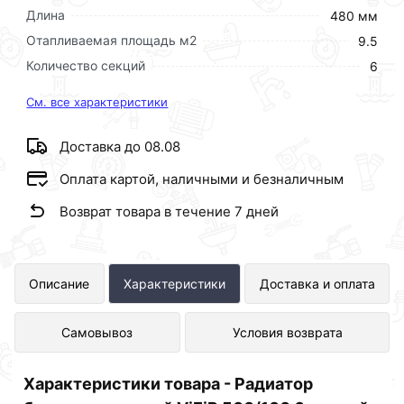
Длина
480 мм
Отапливаемая площадь м2
9.5
Количество секций
6
См. все характеристики
Доставка до 08.08
Оплата картой, наличными и безналичным
Возврат товара в течение 7 дней
Радиатор биметаллический ViEiR
Описание
Характеристики
Доставка и оплата
500/100 6 секций представлен в
Самовывоз
Условия возврата
интернет-магазине Сантехника по
отличной цене за шт 3 665 рублей.
Характеристики товара - Радиатор