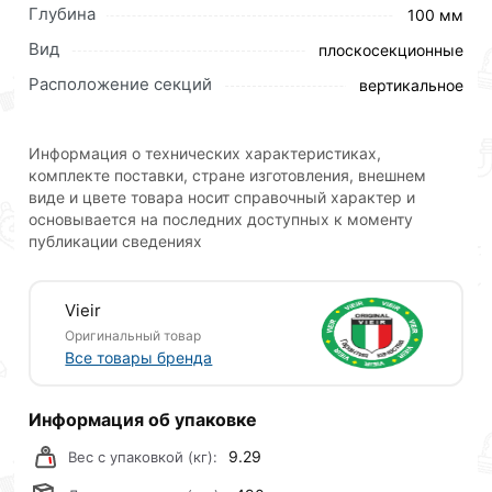
Глубина
100 мм
Вид
плоскосекционные
Биметаллический радиатор ViEiR 500/100 6 секций
Расположение секций
вертикальное
предназначен для установки в автономных и
централизованных системах отопления. Изделие
разработано с учетом российских условий
Информация о технических характеристиках,
комплекте поставки, стране изготовления, внешнем
эксплуатации и сертифицировано на соответствие
виде и цвете товара носит справочный характер и
требованиям ГОСТ 31311-2005.
основывается на последних доступных к моменту
публикации сведениях
При производстве радиаторов применяется
технология литья под давлением. Нанесение белого
цвета RAL 9003 производится в два этапа, что
Vieir
позволяет достичь равномерности окраски.
Оригинальный товар
Все товары бренда
Для приобретения данной позиции, кликните
мышкой
«Добавить в корзину»
или нажмите на
кнопку
«Быстрый заказ»
. Также можете оформить
Информация об упаковке
заказ позвонив по контактам указанным на сайте.
9.29
Вес с упаковкой (кг):
Условия доставки и цены на товар Радиатор