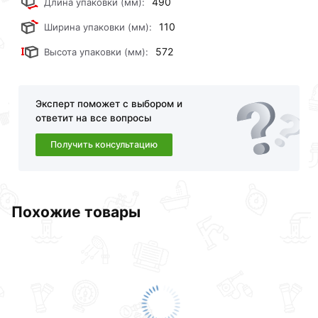
490
Длина упаковки (мм):
биметаллический ViEiR 500/100 6 секций
действительны в Москве и области.
110
Ширина упаковки (мм):
572
Высота упаковки (мм):
Наши профессиональные менеджеры обработают
заказ и свяжутся с Вами для согласования условий
доставки или самовывоза.Перед оформлением
онлайн заказа рекомендуем ознакомиться с
Эксперт поможет с выбором и
описанием, характеристиками и отзывами.
ответит на все вопросы
Данний товар от производителя
сертифицирован,
Получить консультацию
соответствует всем стандартам качества. Возврат
купленного товарa в течение 30 дней (наличие чека
обязательно).
Похожие товары