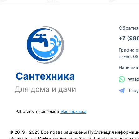
Обратна
+7 (98
График р
пн-вс: 0
Напишит
Сантехника
What
Для дома и дачи
Tele
Работаем с системой
Мастеркасса
© 2019 - 2025 Все права защищены Публикация информации 
обязательна. Информация на сайте santexnika.info не явля