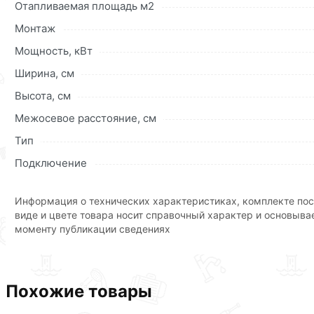
Отапливаемая площадь м2
Наши профессиональные менеджеры обработают заказ и 
Монтаж
доставки или самовывоза.Перед оформлением онлайн за
описанием, характеристиками и отзывами.
Мощность, кВт
Ширина, см
Данний товар от производителя
сертифицирован, соответ
купленного товарa в течение 30 дней (наличие чека обяз
Высота, см
Межосевое расстояние, см
Тип
Подключение
Информация о технических характеристиках, комплекте пос
виде и цвете товара носит справочный характер и основыва
моменту публикации сведениях
Похожие товары