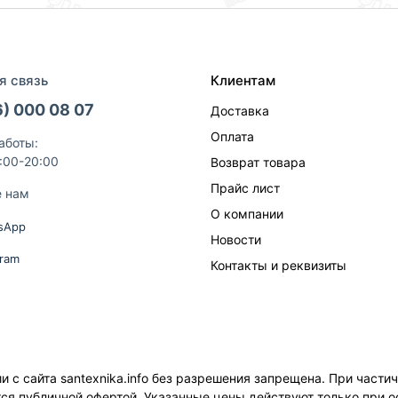
я связь
Клиентам
6) 000 08 07
Доставка
Оплата
аботы:
9:00-20:00
Возврат товара
Прайс лист
е нам
О компании
sApp
Новости
gram
Контакты и реквизиты
с сайта santexnika.info без разрешения запрещена. При части
ется публичной офертой. Указанные цены действуют только при о