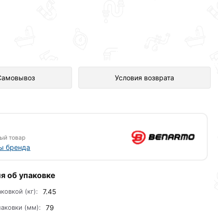
80Вт представлен в интернет-
Самовывоз
Условия возврата
ый товар
ы бренда
я об упаковке
аковкой (кг):
7.45
аковки (мм):
79