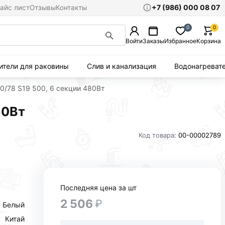
+7 (986) 000 08 07
айс лист
Отзывы
Контакты
0
0
Войти
Заказы
Избранное
Корзина
ители для раковины
Слив и канализация
Водонагреват
0/78 S19 500, 6 секции 480Вт
80Вт
Код товара:
00-00002789
Последняя цена за шт
2 506
₽
Белый
Китай