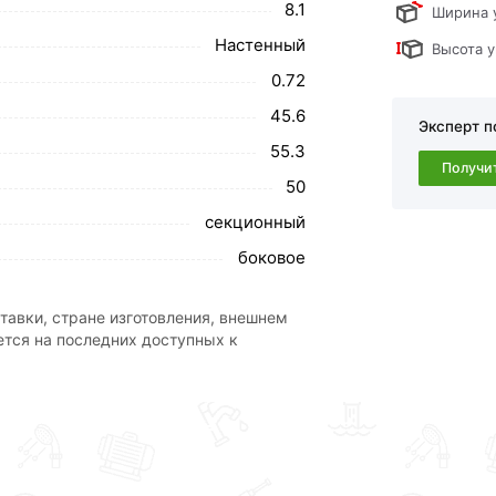
8.1
Ширина 
свяжутся с Вами для согласования условий
Настенный
Высота у
каза рекомендуем ознакомиться с
0.72
45.6
ствует всем стандартам качества. Возврат
Эксперт п
ательно).
55.3
Получи
50
секционный
боковое
тавки, стране изготовления, внешнем
ется на последних доступных к