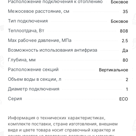
Расположение подключения к отоплению
Боковое
Межосевое расстояние, см
35
Тип подключения
Боковое
Теплоотдача, Вт
808
Биметаллический радиатор LAMMIN ECO BM350-80-
Мах рабочее давление, МПа
2.5
8 LM14207677008 предназначен для применения в
открытых системах центрального
водяного
Возможность использования антифриза
Да
отопления.
Глубина, мм
80
Из стальной трубы выполнен вертикальный и
Расположение секций
Вертикальное
горизонтальный коллектор, из алюминия – корпус
Объем воды в секции, л
2
радиатора. Алюминий не соприкасается с
теплоносителем.
Диаметр подключения
1
Серия
Биметаллические радиаторы Lammin® устойчивы к
ECO
воздействию агрессивной среды при сохранении
устойчивости к повышенному давлению.
Информация о технических характеристиках,
комплекте поставки, стране изготовления, внешнем
Краска не желтеет и не растрескивается на
виде и цвете товара носит справочный характер и
протяжении всего периода эксплуатации радиатора
основывается на последних доступных к моменту