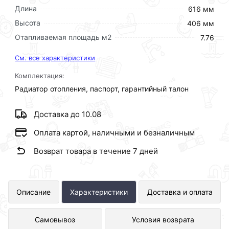
Длина
616 мм
Высота
406 мм
Отапливаемая площадь м2
7.76
См. все характеристики
Комплектация:
Радиатор отопления, паспорт, гарантийный талон
Доставка до 10.08
Оплата картой, наличными и безналичным
Возврат товара в течение 7 дней
Биметаллический радиатор LAMMIN
Описание
Характеристики
Доставка и оплата
ECO BM350-80-8 LM14207677008
Самовывоз
Условия возврата
представлен в интернет-магазине