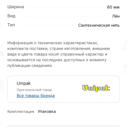
Ширина
60 мм
Вид
Лён
Для приобретения данной позиции, кликните
Тип
Сантехническая нить
мышкой
«Добавить в корзину»
или нажмите на
кнопку
«Быстрый заказ»
. Также можете оформить
заказ позвонив по контактам указанным на сайте.
Информация о технических характеристиках,
комплекте поставки, стране изготовления, внешнем
Условия доставки и цены на товар Лен
виде и цвете товара носит справочный характер и
сантехнический Unipak 500 г Unigarn действительны
основывается на последних доступных к моменту
в Москве и области.
публикации сведениях
Наши профессиональные менеджеры обработают
заказ и свяжутся с Вами для согласования условий
Unipak
доставки или самовывоза.Перед оформлением
Оригинальный товар
онлайн заказа рекомендуем ознакомиться с
Все товары бренда
описанием, характеристиками и отзывами.
Данний товар от производителя
сертифицирован,
Упаковка
Комплектация:
соответствует всем стандартам качества. Возврат
купленного товарa в течение 30 дней (наличие чека