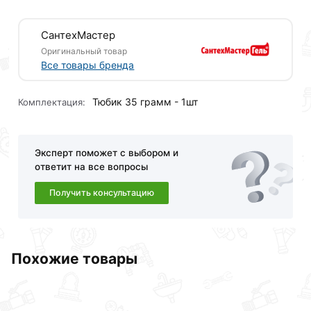
СантехМастер
Оригинальный товар
Все товары бренда
Тюбик 35 грамм - 1шт
Комплектация:
Эксперт поможет с выбором и
ответит на все вопросы
Получить консультацию
Анаэробный уплотнитель СантехМастерГель Синий
Похожие товары
— гель-герметик предназначенный для уплотнения
резьбовых и фланцевых металлических соединений
диаметром до 2 дюймов. Надежно герметизирует
резьбу, полученное соединение устойчиво к