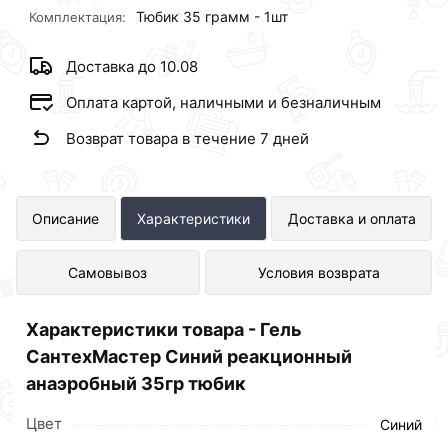
Тюбик 35 грамм - 1шт
Комплектация:
Доставка до 10.08
Оплата картой, наличными и безналичным
Возврат товара в течение 7 дней
Гель СантехМастер Синий
Описание
Характеристики
Доставка и оплата
реакционный анаэробный 35гр
Самовывоз
Условия возврата
тюбик представлен в интернет-
магазине Сантехника по отличной
Характеристики товара - Гель
цене за шт 253 рублей.
СантехМастер Синий реакционный
анаэробный 35гр тюбик
Цвет
Синий