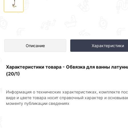
Обвязка для ванны латунная (авт
Описание
Характеристики
Сантехника по отличной цене за 
Характеристики товара - Обвязка для ванны латунн
Для приобретения данной позиции, кликните мышкой
«Д
(20/1)
«Быстрый заказ»
. Также можете оформить заказ позвони
Условия доставки и цены на товар Обвязка для ванны лату
Информация о технических характеристиках, комплекте пос
действительны в Москве и области.
виде и цвете товара носит справочный характер и основыва
моменту публикации сведениях
Наши профессиональные менеджеры обработают заказ и 
доставки или самовывоза.Перед оформлением онлайн за
описанием, характеристиками и отзывами.