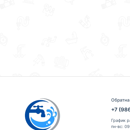
Обратна
+7 (98
График р
пн-вс: 0