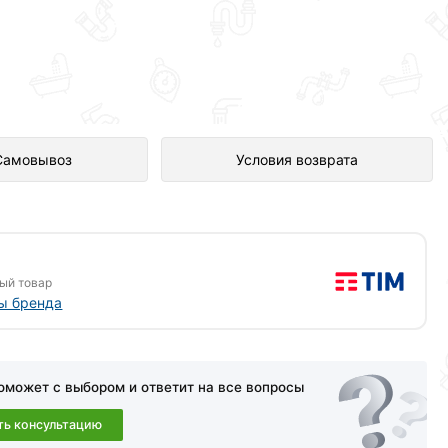
едставлен в интернет-магазине
Самовывоз
Условия возврата
ый товар
ы бренда
оможет с выбором и ответит на все вопросы
ть консультацию