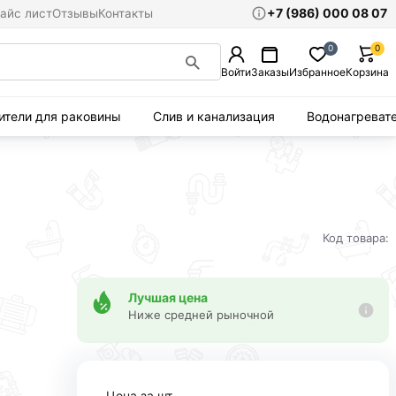
+7 (986) 000 08 07
айс лист
Отзывы
Контакты
0
0
Войти
Заказы
Избранное
Корзина
ители для раковины
Слив и канализация
Водонагреват
Код товара:
Лучшая цена
Ниже средней рыночной
Цена за шт