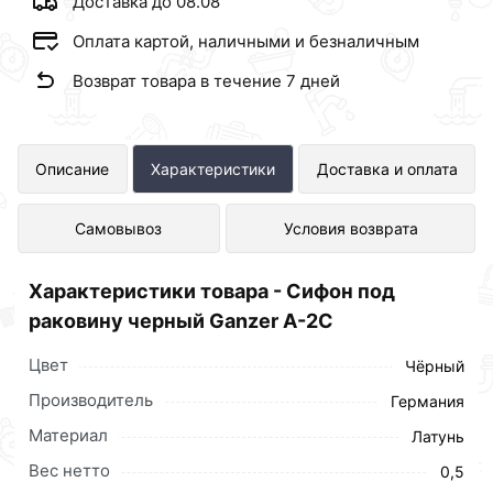
Доставка до 08.08
Оплата картой, наличными и безналичным
Возврат товара в течение 7 дней
Сифон под раковину черный Ganzer
Описание
Характеристики
Доставка и оплата
А-2C представлен в интернет-
Самовывоз
Условия возврата
магазине Сантехника по отличной
цене за шт 1 960 рублей.
Характеристики товара - Сифон под
раковину черный Ganzer А-2C
Цвет
Чёрный
Производитель
Германия
Материал
Латунь
Вес нетто
0,5