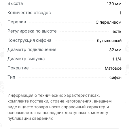
Высота
130 мм
Количество отводов
1
Перелив
С переливом
Регулировка по высоте
есть
Конструкция сифона
бутылочный
Диаметр подключения
32 мм
Диаметр выпуска
1 1/4
Покрытие
Матовое
Тип
сифон
Информация о технических характеристиках,
комплекте поставки, стране изготовления, внешнем
виде и цвете товара носит справочный характер и
основывается на последних доступных к моменту
Для приобретения данной позиции, кликните
публикации сведениях
мышкой
«Добавить в корзину»
или нажмите на