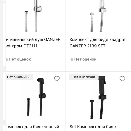
Цвет
Бронза
Хром
Гигиенический душ GANZER
Комплект для биде квадрат,
Чёрный
Set хром GZ2111
GANZER 2139 SET
Черный
матовый
Нет оценок
Нет оценок
Нет в наличии
Нет в наличии
Производитель
Германия
Италия
Китай
Комплект для биде черный
Set Комплект для биде