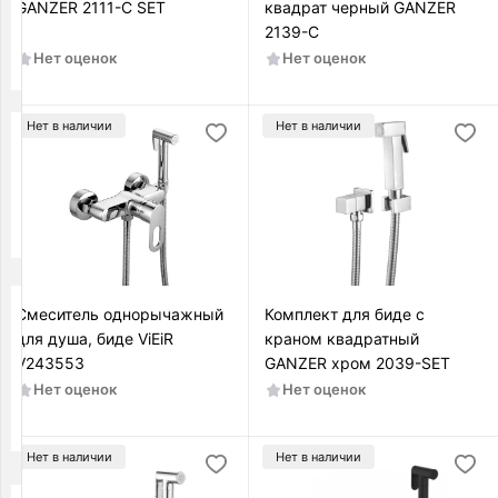
GANZER 2111-C SET
квадрат черный GАNZER
Материал
2139-C
Латунь
Нет оценок
Нет оценок
Нет в наличии
Нет в наличии
Управление
Нажимное
Рычажное
Смеситель однорычажный
Комплект для биде с
Высота
для душа, биде ViEiR
краном квадратный
излива,
V243553
GANZER хром 2039-SET
см
Нет оценок
Нет оценок
—
Нет в наличии
Нет в наличии