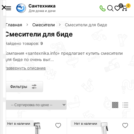
×
Сантехника
0
0
Фильтры
Для дома и дачи
Найдено товаров:
9
Главная
Смесители
Смесители для биде
Смесители для биде
В
Со
Найдено товаров:
9
наличии
скидкой
Компания «santexnika.info» предлагает купить смесители
для биде по очень выг...
Развернуть описание
Цена
руб.
Фильтры
—
Производитель
Ganzer
Vieir
Нет в наличии
Нет в наличии