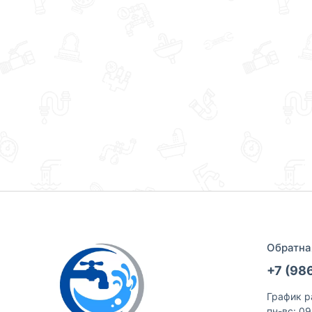
Обратна
+7 (98
График р
пн-вс: 0