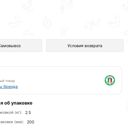
агазине Сантехника по отличной
Самовывоз
Условия возврата
ый товар
ы бренда
я об упаковке
аковкой (кг):
2.5
аковки (мм):
200