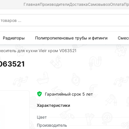
Главная
Производители
Доставка
Самовывоз
Оплата
Пр
Радиаторы
Полипропиленовые трубы и фитинги
Смес
еситель для кухни Vieir хром V063521
V063521
Гарантийный срок 5 лет
Характеристики
Цвет
Производитель