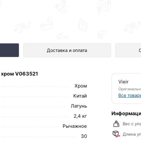
 V063521 представлен в интернет-м
Доставка и оплата
r хром V063521
м Управление: Однозахватный Материал
Vieir
Ø35 В комплекте: Пластиковый аэратор с
Хром
Оригинальн
м - 2шт Тип крепления: Гайка-втулка для
Все товар
Китай
Латунь
о предотвращает образования ржавчины и
Информаци
2,4 кг
Вес с уп
Рычажное
а, который имеет более 150000 циклов
Длина уп
30