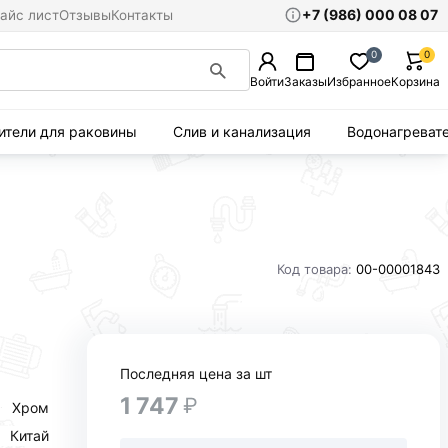
+7 (986) 000 08 07
айс лист
Отзывы
Контакты
0
0
Войти
Заказы
Избранное
Корзина
ители для раковины
Слив и канализация
Водонагреват
Код товара:
00-00001843
Последняя цена за шт
1 747
₽
Хром
Китай