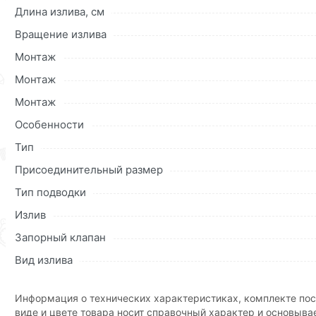
Длина излива, см
Для приобретения данной позиции, кликните мышкой
«Д
Вращение излива
«Быстрый заказ»
. Также можете оформить заказ позвони
Монтаж
Условия доставки и цены на товар Смеситель для кухни 
и области.
Монтаж
Монтаж
Наши профессиональные менеджеры обработают заказ и 
доставки или самовывоза.Перед оформлением онлайн за
Особенности
описанием, характеристиками и отзывами.
Тип
Данний товар от производителя
сертифицирован, соответ
Присоединительный размер
купленного товарa в течение 30 дней (наличие чека обяз
Тип подводки
Излив
Запорный клапан
Вид излива
Информация о технических характеристиках, комплекте пос
виде и цвете товара носит справочный характер и основыва