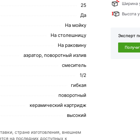
Ширина 
25
обавить в корзину»
или нажмите на кнопку
Высота у
Да
в по контактам указанным на сайте.
На мойку
Vieir хром V063521 действительны в Москве
На столешницу
Эксперт п
На раковину
свяжутся с Вами для согласования условий
Получи
каза рекомендуем ознакомиться с
аэратор, поворотный излив
смеситель
ствует всем стандартам качества. Возврат
1/2
ательно).
гибкая
поворотный
керамический картридж
высокий
тавки, стране изготовления, внешнем
ется на последних доступных к