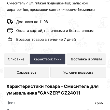
Смеситель-1шт, гибкая подводка-1шт, запасной
аэратор-1шт, прокладки сантехнические-1комплект
Доставка до 11.08
Оплата картой, наличными и безналичным
Возврат товара в течение 7 дней
Смеситель для умывальника
Описание
Характеристики
Доставка и оплата
"GANZER" GZ24011 представлен в
Самовывоз
Условия возврата
интернет-магазине Сантехника по
отличной цене за шт 3 179 рублей.
Характеристики товара - Смеситель для
умывальника "GANZER" GZ24011
Цвет
Хром