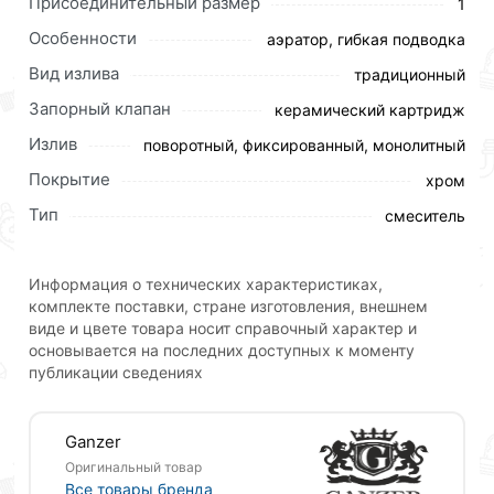
Сантехника - GANZER, то о чем Вы так долго
Присоединительный размер
1
мечтали!
Особенности
аэратор, гибкая подводка
Долговечность и надежность, именно к ним
Вид излива
традиционный
тяготеет каждый, кому нужна сантехника для ванной
комнаты и туалета. GANZER - самые надежные
Запорный клапан
керамический картридж
смесители и комплектующие, дарящие своими
Излив
поворотный, фиксированный, монолитный
обладателям годы эксплуатации.
Покрытие
Производитель GANZER гордится тем, что
хром
изготавливает смесители из латуни высшего
Тип
смеситель
качества, лишенной вредных примесей. Состав
сплава подбирался в течение долгого времени,
чтобы материал в конечном итоге сочетал
Информация о технических характеристиках,
износостойкость и безопасность, соответствующую
комплекте поставки, стране изготовления, внешнем
виде и цвете товара носит справочный характер и
высоким немецким стандартам.
основывается на последних доступных к моменту
Многие сегодня предпочитают становится
публикации сведениях
хозяевами сантехники, которая радует глаз, эстетика
GANZER уже не первый год покоряет мир, ведь
именно эти сантехнические устройства могут
Ganzer
считаться образцом конструктивного совершенства.
Оригинальный товар
Дизайнеры GANZER позаботились, чтобы сантехника
Все товары бренда