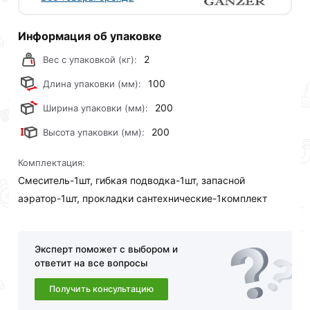
была не только в высшей степени практична, но и
приятна Вашему взору!
Информация об упаковке
Дизайн - Хай-тек
2
Вес с упаковкой (кг):
Коллекция - Susanne
100
Длина упаковки (мм):
Комплектация - гарантийный талон, паспорт, гибкая
200
Ширина упаковки (мм):
подводка, крепеж, аэратор
200
Высота упаковки (мм):
Материал - латунь
Комплектация:
Механизм - керамический картридж
Смеситель-1шт, гибкая подводка-1шт, запасной
аэратор-1шт, прокладки сантехнические-1комплект
Поверхность - матовая
Тип излива - стационарный
Эксперт поможет с выбором и
Управление - однорычажный
ответит на все вопросы
Для приобретения данной позиции, кликните
Получить консультацию
мышкой
«Добавить в корзину»
или нажмите на