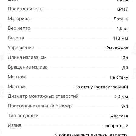
Производитель
Китай
Материал
Латунь
Вес нетто
1,9 кг
Высота
113 мм
Управление
Рычажное
Длина излива, см
35
Вращение излива
Да
Описание: Смеситель для ванны, длинный с
поворотным изливом Управление: Однозахватный
Монтаж
На стену
Материал корпуса: Латунь марки ЛЦ 40С Картридж:
Монтаж
На стену (встраиваемый)
Керамический Ø35 В комплекте: Шланг 1500мм,
Диаметр монтажных отверстий
крепление и душевая лейка 3-х режимная, аэратор с
20 мм
ключом и функцией лёгкой очистки Тип крепления:
Присоединительный размер
3/4
Эксцентрики с декоративным отражателем Цвет:
Тип подводки
жесткая
Хром
Излив
поворотный
Для приобретения данной позиции, кликните
S-образные эксцентрики, аэратор,
мышкой
«Добавить в корзину»
или нажмите на