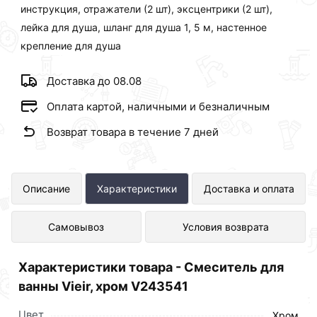
инструкция, отражатели (2 шт), эксцентрики (2 шт),
лейка для душа, шланг для душа 1, 5 м, настенное
крепление для душа
Доставка до 08.08
Оплата картой, наличными и безналичным
Возврат товара в течение 7 дней
Смеситель для ванны Vieir, хром
Описание
Характеристики
Доставка и оплата
V243541 представлен в интернет-
Самовывоз
Условия возврата
магазине Сантехника по отличной
цене за шт 3 414 рублей.
Характеристики товара - Смеситель для
ванны Vieir, хром V243541
Цвет
Хром