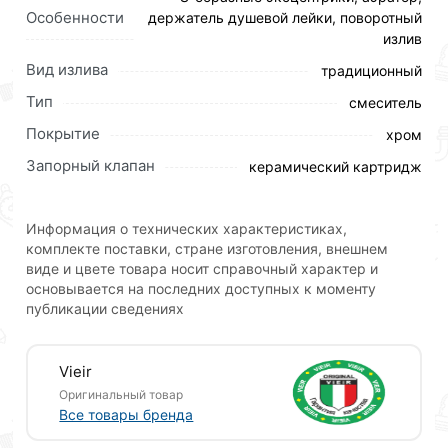
Особенности
держатель душевой лейки, поворотный
кнопку
«Быстрый заказ»
. Также можете оформить
излив
заказ позвонив по контактам указанным на сайте.
Вид излива
традиционный
Условия доставки и цены на товар Смеситель для
Тип
смеситель
ванны Vieir, хром V243541 действительны в Москве
и области.
Покрытие
хром
Запорный клапан
керамический картридж
Наши профессиональные менеджеры обработают
заказ и свяжутся с Вами для согласования условий
доставки или самовывоза.Перед оформлением
Информация о технических характеристиках,
онлайн заказа рекомендуем ознакомиться с
комплекте поставки, стране изготовления, внешнем
описанием, характеристиками и отзывами.
виде и цвете товара носит справочный характер и
основывается на последних доступных к моменту
Данний товар от производителя
сертифицирован,
публикации сведениях
соответствует всем стандартам качества. Возврат
купленного товарa в течение 30 дней (наличие чека
обязательно).
Vieir
Оригинальный товар
Все товары бренда