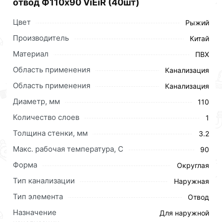
отвод Ф110х90 ViEiR (40шт)
Цвет
Рыжий
Производитель
Китай
Материал
ПВХ
Область применения
Канализация
Область применения
Канализация
Диаметр, мм
110
Количество слоев
1
Толщина стенки, мм
3.2
Макс. рабочая температура, C
90
Форма
Округлая
Тип канализации
Наружная
Тип элемента
Отвод
Назначение
Для наружной
Для приобретения данной позиции, кликните