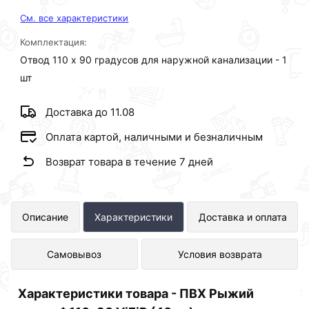
См. все характеристики
Комплектация:
Отвод 110 х 90 градусов для наружной канализации - 1
шт
Доставка до 11.08
Оплата картой, наличными и безналичным
Возврат товара в течение 7 дней
ПВХ Рыжий отвод Ф110х90 ViEiR
Описание
Характеристики
Доставка и оплата
(40шт) представлен в интернет-
Самовывоз
Условия возврата
магазине Сантехника по отличной
цене за шт 120 рублей.
Характеристики товара - ПВХ Рыжий