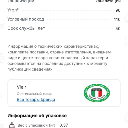
канализации
канализации
мышкой
«Добавить в корзину»
или нажмите на
Угол°
90
кнопку
«Быстрый заказ»
. Также можете оформить
Условный проход
заказ позвонив по контактам указанным на сайте.
110
Срок службы, лет
50
Условия доставки и цены на товар ПВХ Рыжий отвод
Ф110х90 ViEiR (40шт) действительны в Москве и
области.
Информация о технических характеристиках,
комплекте поставки, стране изготовления, внешнем
Наши профессиональные менеджеры обработают
виде и цвете товара носит справочный характер и
заказ и свяжутся с Вами для согласования условий
основывается на последних доступных к моменту
доставки или самовывоза.Перед оформлением
публикации сведениях
онлайн заказа рекомендуем ознакомиться с
описанием, характеристиками и отзывами.
Vieir
Данний товар от производителя
сертифицирован,
Оригинальный товар
соответствует всем стандартам качества. Возврат
Все товары бренда
купленного товарa в течение 30 дней (наличие чека
обязательно).
Информация об упаковке
0.37
Вес с упаковкой (кг):