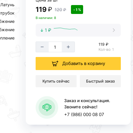
Латунь
119
₽
120
₽
- 1 %
атрубок
В наличии: 8
абжение
абжение
1 ₽
пление
119 ₽
Кол-во: 1
Добавить в корзину
Купить сейчас
Быстрый заказ
Заказ и консультация.
Звоните сейчас!
+7 (986) 000 08 07