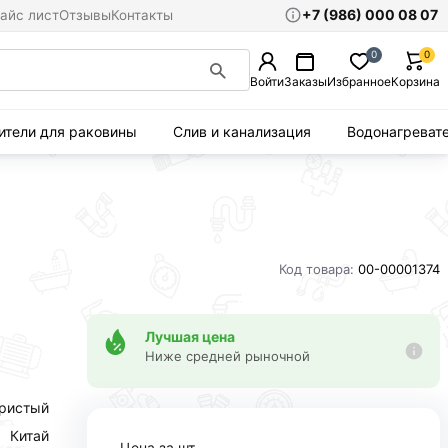
+7 (986) 000 08 07
айс лист
Отзывы
Контакты
0
0
Войти
Заказы
Избранное
Корзина
ители для раковины
Слив и канализация
Водонагреват
Код товара:
00-00001374
Лучшая цена
Ниже средней рыночной
ристый
Китай
Цена за шт