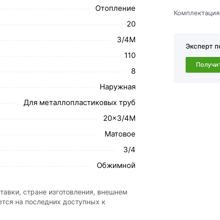
Отопление
Комплектация
обавить в корзину»
или нажмите на кнопку
20
в по контактам указанным на сайте.
3/4M
Эксперт п
 Ц-Ш АТМ действительны в Москве и
110
Получи
8
свяжутся с Вами для согласования условий
Наружная
каза рекомендуем ознакомиться с
Для металлопластиковых труб
20x3/4M
ствует всем стандартам качества. Возврат купленного товар
Матовое
3/4
Обжимной
тавки, стране изготовления, внешнем
ется на последних доступных к