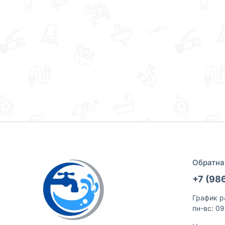
Обратна
+7 (98
График р
пн-вс: 0