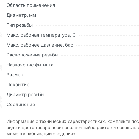
свинца в сплаве.
Область применения
Для приобретения данной позиции, кликните мышкой
«Д
Диаметр, мм
«Быстрый заказ»
. Также можете оформить заказ позвони
Тип резьбы
Условия доставки и цены на товар Патрубок М/П 20 *1/2
Макс. рабочая температура, C
области.
Макс. рабочее давление, бар
Наши профессиональные менеджеры обработают заказ и 
Расположение резьбы
доставки или самовывоза.Перед оформлением онлайн за
Назначение фитинга
описанием, характеристиками и отзывами.
Размер
Данний товар от производителя
сертифицирован, соответ
Покрытие
Диаметр резьбы
Соединение
Информация о технических характеристиках, комплекте пос
виде и цвете товара носит справочный характер и основыва
моменту публикации сведениях