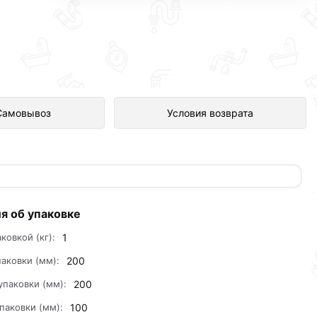
антехника по отличной цене за
Самовывоз
Условия возврата
я об упаковке
аковкой (кг):
1
аковки (мм):
200
упаковки (мм):
200
паковки (мм):
100