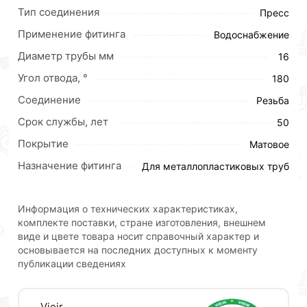
Пресс-фитинговое соединение является одним из
Тип соединения
Пресс
наиболее надежных способов соединения
металлопластиковых труб. Трубопровод в
Применение фитинга
Водоснабжение
результате такого монтажа получается
Диаметр трубы мм
16
неразъемным и очень надежным, при правильном
Угол отвода, °
180
монтаже протечки практически исключены.
Соединение
Резьба
Для приобретения данной позиции, кликните
Срок службы, лет
мышкой
«Добавить в корзину»
или нажмите на
50
кнопку
«Быстрый заказ»
. Также можете оформить
Покрытие
Матовое
заказ позвонив по контактам указанным на сайте.
Назначение фитинга
Для металлопластиковых труб
Условия доставки и цены на товар Пресс муфта 16 х
16 VIEIR VRKS1616 действительны в Москве и
Информация о технических характеристиках,
области.
комплекте поставки, стране изготовления, внешнем
виде и цвете товара носит справочный характер и
Наши профессиональные менеджеры обработают
основывается на последних доступных к моменту
заказ и свяжутся с Вами для согласования условий
публикации сведениях
доставки или самовывоза.Перед оформлением
онлайн заказа рекомендуем ознакомиться с
описанием, характеристиками и отзывами.
Vieir