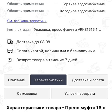
Область применения
Горячее водоснабжение
Область применения
Холодное водоснабжение
См. все характеристики
Упаковка, пресс фитинги VRKS1616 1 шт
Комплектация:
Доставка до 08.08
Оплата картой, наличными и безналичным
Возврат товара в течение 7 дней
Пресс муфта 16 х 16 VIEIR VRKS1616
Описание
Характеристики
Доставка и оплата
представлен в интернет-магазине
Самовывоз
Условия возврата
Сантехника по отличной цене за шт
104 рублей.
Характеристики товара - Пресс муфта 16 х