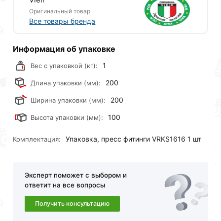
Оригинальный товар
Данний товар от производителя
сертифицирован,
Все товары бренда
соответствует всем стандартам качества. Возврат
купленного товарa в течение 30 дней (наличие чека
обязательно).
Информация об упаковке
1
Вес с упаковкой (кг):
200
Длина упаковки (мм):
200
Ширина упаковки (мм):
100
Высота упаковки (мм):
Упаковка, пресс фитинги VRKS1616 1 шт
Комплектация:
Эксперт поможет с выбором и
ответит на все вопросы
Получить консультацию