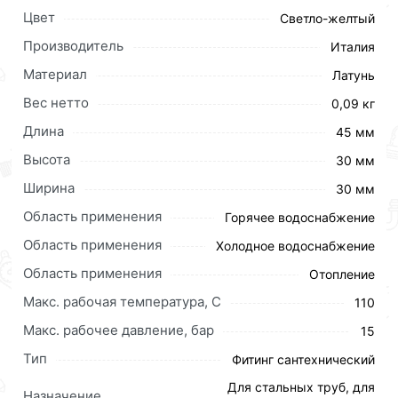
Цвет
Светло-желтый
Производитель
Италия
Материал
Латунь
Вес нетто
0,09 кг
Длина
45 мм
Высота
30 мм
Ширина
30 мм
Область применения
Горячее водоснабжение
Область применения
Холодное водоснабжение
Область применения
Отопление
Макс. рабочая температура, C
Для приобретения данной позиции, кликните
110
мышкой
«Добавить в корзину»
или нажмите на
Макс. рабочее давление, бар
15
кнопку
«Быстрый заказ»
. Также можете оформить
Тип
Фитинг сантехнический
заказ позвонив по контактам указанным на сайте.
Для стальных труб, для
Назначение