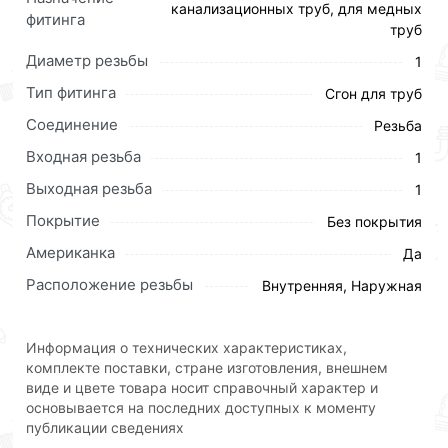
Условия доставки и цены на товар Американка
канализационных труб, для медных
фитинга
прямая латунь под прокладку 1 Г/Ш ViEiR (50/5шт)
труб
действительны в Москве и области.
Диаметр резьбы
1
Наши профессиональные менеджеры обработают
Тип фитинга
Сгон для труб
заказ и свяжутся с Вами для согласования условий
Соединение
Резьба
доставки или самовывоза.Перед оформлением
онлайн заказа рекомендуем ознакомиться с
Входная резьба
1
описанием, характеристиками и отзывами.
Выходная резьба
1
Данний товар от производителя
сертифицирован,
Покрытие
Без покрытия
соответствует всем стандартам качества. Возврат
Американка
Да
купленного товарa в течение 30 дней (наличие чека
обязательно).
Расположение резьбы
Внутренняя, Наружная
Информация о технических характеристиках,
комплекте поставки, стране изготовления, внешнем
виде и цвете товара носит справочный характер и
основывается на последних доступных к моменту
публикации сведениях