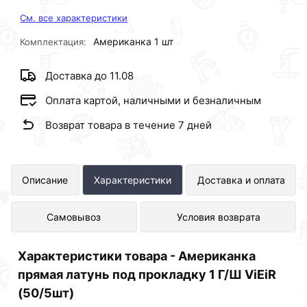
См. все характеристики
Американка 1 шт
Комплектация:
Доставка до 11.08
Оплата картой, наличными и безналичным
Возврат товара в течение 7 дней
Американка прямая латунь под
Описание
Характеристики
Доставка и оплата
прокладку 1 Г/Ш ViEiR (50/5шт)
Самовывоз
Условия возврата
представлен в интернет-магазине
Сантехника по отличной цене за шт
Характеристики товара - Американка
450 рублей.
прямая латунь под прокладку 1 Г/Ш ViEiR
(50/5шт)