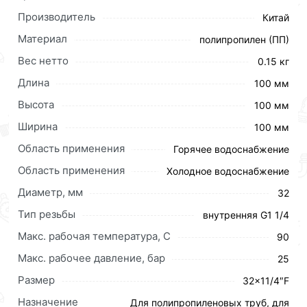
Производитель
Китай
Материал
полипропилен (ПП)
Вес нетто
0.15 кг
Длина
100 мм
Высота
100 мм
Ширина
100 мм
Область применения
Горячее водоснабжение
Область применения
Холодное водоснабжение
Диаметр, мм
32
Тип резьбы
внутренняя G1 1/4
Макс. рабочая температура, C
90
Макс. рабочее давление, бар
25
Размер
32×11/4″F
Для приобретения данной позиции, кликните
Назначение
Для полипропиленовых труб, для