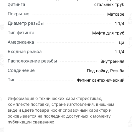
мышкой
«Добавить в корзину»
или нажмите на
фитинга
стальных труб
кнопку
«Быстрый заказ»
. Также можете оформить
Покрытие
Матовое
заказ позвонив по контактам указанным на сайте.
Диаметр резьбы
1 1/4
Условия доставки и цены на товар Американка ПП Ф
Тип фитинга
Муфта для труб
32 х 1 1/4 Г ViEiR (100/10шт) действительны в Москве
и области.
Американка
Да
Входная резьба
1 1/4
Наши профессиональные менеджеры обработают
заказ и свяжутся с Вами для согласования условий
Расположение резьбы
Внутренняя
доставки или самовывоза.Перед оформлением
Соединение
Под пайку, Резьба
онлайн заказа рекомендуем ознакомиться с
описанием, характеристиками и отзывами.
Тип
Фитинг сантехнический
Данний товар от производителя
сертифицирован,
соответствует всем стандартам качества. Возврат
Информация о технических характеристиках,
купленного товарa в течение 30 дней (наличие чека
комплекте поставки, стране изготовления, внешнем
виде и цвете товара носит справочный характер и
обязательно).
основывается на последних доступных к моменту
публикации сведениях