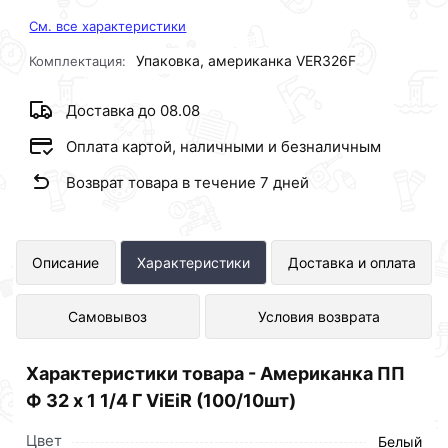
См. все характеристики
Упаковка, американка VER326F
Комплектация:
Доставка до 08.08
Оплата картой, наличными и безналичным
Возврат товара в течение 7 дней
Американка ПП Ф 32 х 1 1/4 Г ViEiR
Описание
Характеристики
Доставка и оплата
(100/10шт) представлен в интернет-
Самовывоз
Условия возврата
магазине Сантехника по отличной
цене за шт 261 рублей.
Характеристики товара - Американка ПП
Ф 32 х 1 1/4 Г ViEiR (100/10шт)
Цвет
Белый