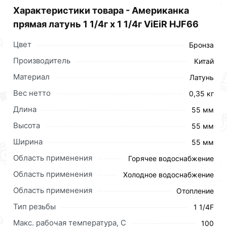
отличной цене за шт 452 рублей.
Характеристики товара - Американка
прямая латунь 1 1/4г х 1 1/4г ViEiR HJF66
Цвет
Бронза
Производитель
Китай
Материал
Латунь
Вес нетто
0,35 кг
Длина
55 мм
Высота
55 мм
Ширина
55 мм
Область применения
Горячее водоснабжение
Область применения
Холодное водоснабжение
Для приобретения данной позиции, кликните
Область применения
Отопление
мышкой
«Добавить в корзину»
или нажмите на
кнопку
«Быстрый заказ»
. Также можете оформить
Тип резьбы
1 1/4F
заказ позвонив по контактам указанным на сайте.
Макс. рабочая температура, C
100