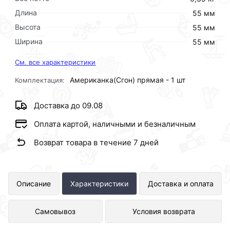
Длина
55 мм
Высота
55 мм
Ширина
55 мм
См. все характеристики
Американка(Сгон) прямая - 1 шт
Комплектация:
Доставка до 09.08
Оплата картой, наличными и безналичным
Возврат товара в течение 7 дней
Американка прямая латунь 1 1/4г х 1
Описание
Характеристики
Доставка и оплата
1/4г ViEiR HJF66 представлен в
Самовывоз
Условия возврата
интернет-магазине Сантехника по