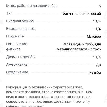
Условия доставки и цены на товар Американка
Макс. рабочее давление, бар
6
прямая латунь 1 1/4г х 1 1/4г ViEiR HJF66
Тип
Фитинг сантехнический
действительны в Москве и области.
Входная резьба
1 1/4
Наши профессиональные менеджеры обработают
Выходная резьба
1 1/4
заказ и свяжутся с Вами для согласования условий
доставки или самовывоза.Перед оформлением
Покрытие
Матовое
онлайн заказа рекомендуем ознакомиться с
Назначение
Для медных труб, для
описанием, характеристиками и отзывами.
фитинга
металлопластиковых труб
Данний товар от производителя
сертифицирован,
Диаметр резьбы
1 1/4
соответствует всем стандартам качества. Возврат
Американка
Да
купленного товарa в течение 30 дней (наличие чека
обязательно).
Соединение
Резьба
Информация о технических характеристиках,
комплекте поставки, стране изготовления, внешнем
виде и цвете товара носит справочный характер и
основывается на последних доступных к моменту
публикации сведениях