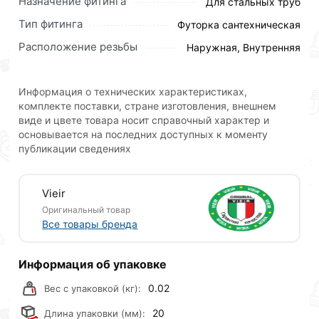
Назначение фитинга
Для стальных труб
1/2 Ш х 3/8 Г ViEiR (500/20шт) действительны в
Тип фитинга
Футорка сантехническая
Москве и области.
Расположение резьбы
Наружная, Внутренняя
Наши профессиональные менеджеры обработают
заказ и свяжутся с Вами для согласования условий
доставки или самовывоза.Перед оформлением
Информация о технических характеристиках,
комплекте поставки, стране изготовления, внешнем
онлайн заказа рекомендуем ознакомиться с
виде и цвете товара носит справочный характер и
описанием, характеристиками и отзывами.
основывается на последних доступных к моменту
публикации сведениях
Данний товар от производителя
сертифицирован,
соответствует всем стандартам качества. Возврат
купленного товарa в течение 30 дней (наличие чека
Vieir
обязательно).
Оригинальный товар
Все товары бренда
Информация об упаковке
0.02
Вес с упаковкой (кг):
20
Длина упаковки (мм):