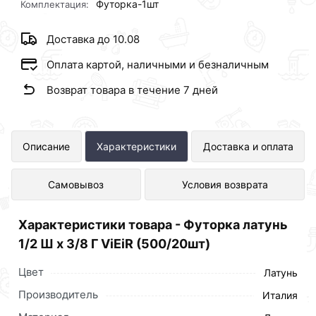
Футорка-1шт
Комплектация:
Доставка до 10.08
Оплата картой, наличными и безналичным
Возврат товара в течение 7 дней
Футорка латунь 1/2 Ш х 3/8 Г ViEiR
Описание
Характеристики
Доставка и оплата
(500/20шт) представлен в
Самовывоз
Условия возврата
интернет-магазине Сантехника по
отличной цене за шт 40 рублей.
Характеристики товара - Футорка латунь
1/2 Ш х 3/8 Г ViEiR (500/20шт)
Цвет
Латунь
Производитель
Италия