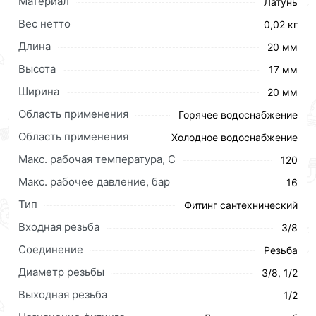
Материал
Латунь
Вес нетто
0,02 кг
Длина
20 мм
Высота
17 мм
Ширина
20 мм
Область применения
Горячее водоснабжение
Область применения
Холодное водоснабжение
Макс. рабочая температура, C
120
Макс. рабочее давление, бар
16
Тип
Фитинг сантехнический
Входная резьба
3/8
Для приобретения данной позиции, кликните
Соединение
Резьба
мышкой
«Добавить в корзину»
или нажмите на
кнопку
«Быстрый заказ»
. Также можете оформить
Диаметр резьбы
3/8, 1/2
заказ позвонив по контактам указанным на сайте.
Выходная резьба
1/2
Условия доставки и цены на товар Футорка латунь