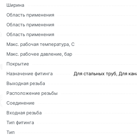
Данний товар от производителя
сертифицирован, соответ
Ширина
купленного товарa в течение 30 дней (наличие чека обяз
Область применения
Область применения
Область применения
Макс. рабочая температура, C
Макс. рабочее давление, бар
Покрытие
Назначение фитинга
Для стальных труб, Для ка
Выходная резьба
Расположение резьбы
Соединение
Входная резьба
Тип фитинга
Тип