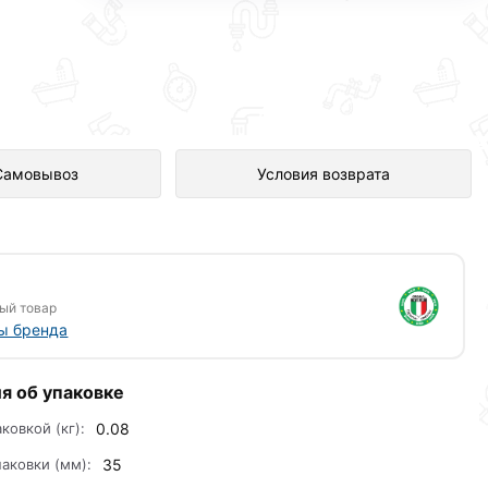
агазине Сантехника по отличной
Самовывоз
Условия возврата
ый товар
ы бренда
я об упаковке
аковкой (кг):
0.08
аковки (мм):
35