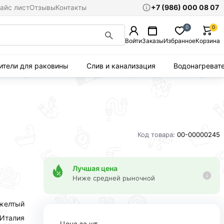
+7 (986) 000 08 07
айс лист
Отзывы
Контакты
0
0
Войти
Заказы
Избранное
Корзина
ители для раковины
Слив и канализация
Водонагреват
Код товара:
00-00000245
Лучшая цена
Ниже средней рыночной
желтый
Италия
Цена за шт