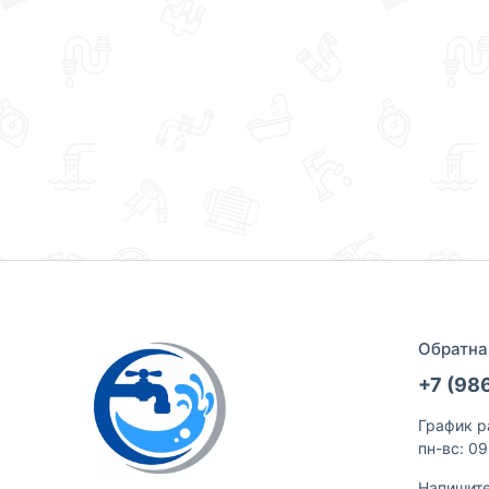
Обратна
+7 (98
График р
пн-вс: 0
Напишит