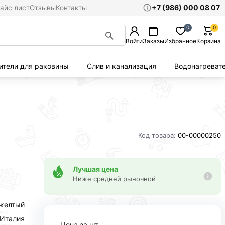
+7 (986) 000 08 07
айс лист
Отзывы
Контакты
0
0
Войти
Заказы
Избранное
Корзина
ители для раковины
Слив и канализация
Водонагреват
Код товара:
00-00000250
Лучшая цена
Ниже средней рыночной
желтый
Италия
Цена за шт