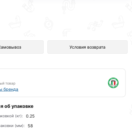
н в интернет-магазине Сантехника
Самовывоз
Условия возврата
ый товар
ы бренда
я об упаковке
аковкой (кг):
0.25
аковки (мм):
58