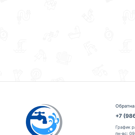
Обратна
+7 (98
График р
пн-вс: 0