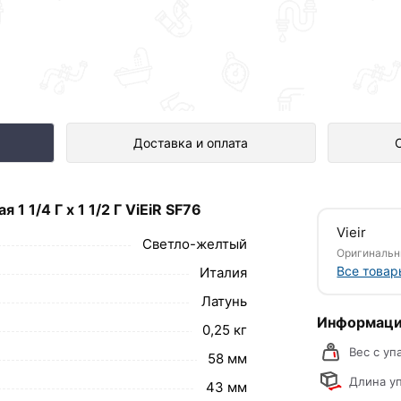
 Г х 1 1/2 Г ViEiR SF76 представле
Доставка и оплата
й.
 1/4 Г х 1 1/2 Г ViEiR SF76
обавить в корзину»
или нажмите на кнопку
Vieir
в по контактам указанным на сайте.
Светло-желтый
Оригинальн
Все товар
Италия
ая 1 1/4 Г х 1 1/2 Г ViEiR SF76
Латунь
Информаци
свяжутся с Вами для согласования условий
0,25 кг
каза рекомендуем ознакомиться с
Вес с уп
58 мм
Длина уп
43 мм