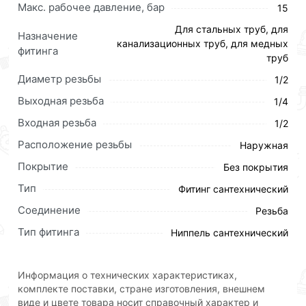
Макс. рабочее давление, бар
15
Для приобретения данной позиции, кликните
Для стальных труб, для
Назначение
мышкой
«Добавить в корзину»
или нажмите на
канализационных труб, для медных
фитинга
кнопку
«Быстрый заказ»
. Также можете оформить
труб
заказ позвонив по контактам указанным на сайте.
Диаметр резьбы
1/2
Условия доставки и цены на товар Ниппель
Выходная резьба
1/4
переходной латунь 1/2 Ш х 1/4 Ш ViEiR (600/10шт)
Входная резьба
1/2
действительны в Москве и области.
Расположение резьбы
Наружная
Наши профессиональные менеджеры обработают
Покрытие
Без покрытия
заказ и свяжутся с Вами для согласования условий
доставки или самовывоза.Перед оформлением
Тип
Фитинг сантехнический
онлайн заказа рекомендуем ознакомиться с
Соединение
Резьба
описанием, характеристиками и отзывами.
Тип фитинга
Ниппель сантехнический
Данний товар от производителя
сертифицирован,
соответствует всем стандартам качества. Возврат
купленного товарa в течение 30 дней (наличие чека
Информация о технических характеристиках,
обязательно).
комплекте поставки, стране изготовления, внешнем
виде и цвете товара носит справочный характер и