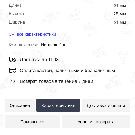
Длина
21 мм
Высота
25 мм
Ширина
21 мм
См. все характеристики
Ниппель 1 шт
Комплектация:
Доставка до 11.08
Оплата картой, наличными и безналичным
Возврат товара в течение 7 дней
Ниппель переходной латунь 1/2 Ш х
Описание
Характеристики
Доставка и оплата
1/4 Ш ViEiR (600/10шт) представлен
Самовывоз
Условия возврата
в интернет-магазине Сантехника по
отличной цене за шт 53 рублей.