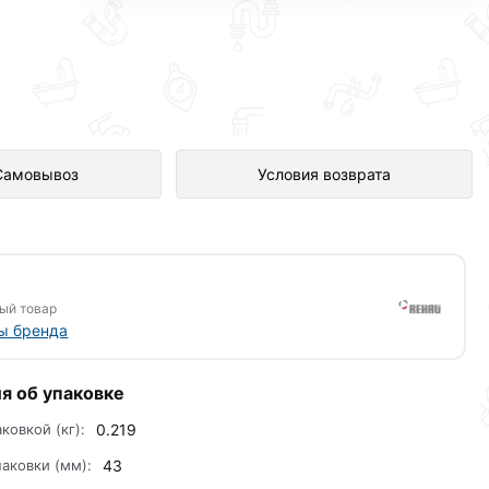
лен в интернет-магазине
Самовывоз
Условия возврата
ый товар
ы бренда
я об упаковке
аковкой (кг):
0.219
аковки (мм):
43