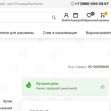
+7 (986) 000 08 07
айс лист
Отзывы
Контакты
0
0
Войти
Заказы
Избранное
Корзина
ители для раковины
Слив и канализация
Водонагреват
Код товара:
00-00000645
Лучшая цена
Ниже средней рыночной
Хром
рмания
Цена за шт