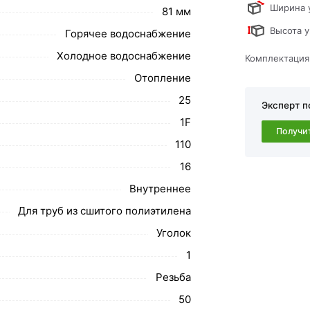
ствует всем стандартам качества. Возврат
Ширина 
81 мм
ательно).
Высота у
Горячее водоснабжение
Холодное водоснабжение
Комплектация
Отопление
25
Эксперт п
1F
Получи
110
16
Внутреннее
Для труб из сшитого полиэтилена
Уголок
1
Резьба
50