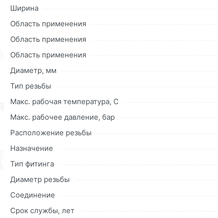
Данний товар от производителя
сертифицирован, соответ
Ширина
купленного товарa в течение 30 дней (наличие чека обяз
Область применения
Область применения
Область применения
Диаметр, мм
Тип резьбы
Макс. рабочая температура, C
Макс. рабочее давление, бар
Расположение резьбы
Назначение
Тип фитинга
Диаметр резьбы
Соединение
Cрок службы, лет