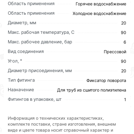
Область применения
Горячее водоснабжение
Область применения
Холодное водоснабжение
Диаметр, мм
20
Макс. рабочая температура, C
90
Макс. рабочее давление, бар
6
Вид соединения
Прессовой
Угол, °
90
Диаметр присоединения, мм
20
Тип фитинга
Фиксатор поворота
Фиксатор поворота служит для закрепления формы
Назначение
Для труб из сшитого полиэтилена
трубы, изогнутой под углом 90 градусов. В первую
очередь такая необходимость возникает в местах
Фитингов в упаковке, шт
1
подведения трубопровода к коллекторному шкафу
(ШРН, ШРНГ, ШРВ), радиатору, конвектору
Информация о технических характеристиках,
отопления, прочему оборудованию. Конфигурация
комплекте поставки, стране изготовления, внешнем
изделия обеспечивает простой монтаж и надежное
виде и цвете товара носит справочный характер и
удержание трубы, ее защиту от изломов, загибов,