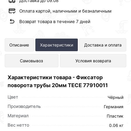
Доставка до 09.08
Оплата картой, наличными и безналичным
Возврат товара в течение 7 дней
Фиксатор поворота трубы 20мм
Описание
Характеристики
Доставка и оплата
TECE 77910011 представлен в
Самовывоз
Условия возврата
интернет-магазине Сантехника по
отличной цене за шт 104 рублей.
Характеристики товара - Фиксатор
поворота трубы 20мм TECE 77910011
Цвет
Чёрный
Производитель
Германия
Материал
Пластик
Вес нетто
0.06 кг