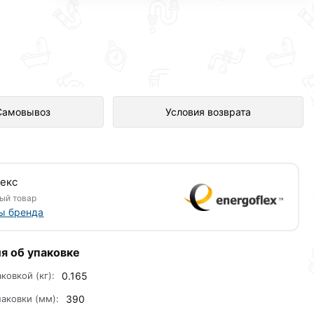
влен в интернет-магазине
Самовывоз
Условия возврата
екс
ый товар
ы бренда
я об упаковке
аковкой (кг):
0.165
аковки (мм):
390