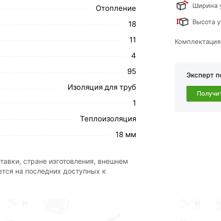
Ширина 
Отопление
в по контактам указанным на сайте.
Высота у
18
Ф 18-04/11м (КРАСНЫЙ) Энергофлекс
11
Комплектация
4
свяжутся с Вами для согласования условий
каза рекомендуем ознакомиться с
95
Эксперт п
Изоляция для труб
Получи
ствует всем стандартам качества. Возврат
1
ательно).
Теплоизоляция
18 мм
тавки, стране изготовления, внешнем
ется на последних доступных к