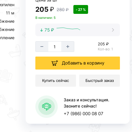
иэтилен
205
₽
280
₽
- 27 %
11 м
В наличии: 5
абжение
абжение
75 ₽
пление
205 ₽
Кол-во: 1
Добавить в корзину
Купить сейчас
Быстрый заказ
Заказ и консультация.
Звоните сейчас!
+7 (986) 000 08 07