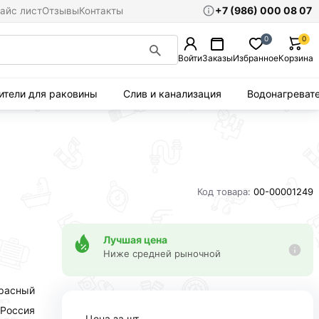
+7 (986) 000 08 07
айс лист
Отзывы
Контакты
0
0
Войти
Заказы
Избранное
Корзина
ители для раковины
Слив и канализация
Водонагреват
Код товара:
00-00001249
Лучшая цена
Ниже средней рыночной
расный
Россия
Цена за шт