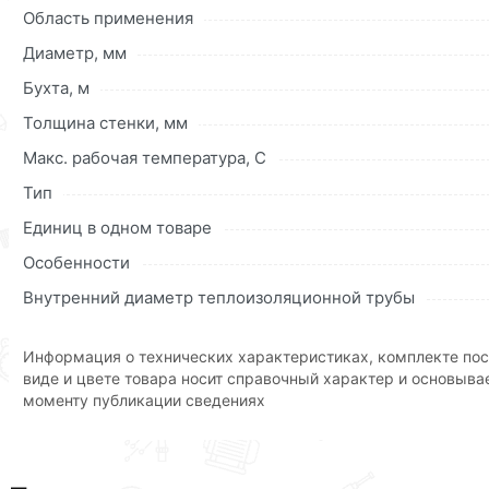
Область применения
«Быстрый заказ»
. Также можете оформить заказ позвони
Диаметр, мм
Условия доставки и цены на товар Утеплитель для труб 
действительны в Москве и области.
Бухта, м
Толщина стенки, мм
Наши профессиональные менеджеры обработают заказ и 
доставки или самовывоза.Перед оформлением онлайн за
Макс. рабочая температура, C
описанием, характеристиками и отзывами.
Тип
Данний товар от производителя
сертифицирован, соответ
Единиц в одном товаре
купленного товарa в течение 30 дней (наличие чека обяз
Особенности
Внутренний диаметр теплоизоляционной трубы
Информация о технических характеристиках, комплекте пос
виде и цвете товара носит справочный характер и основыва
моменту публикации сведениях