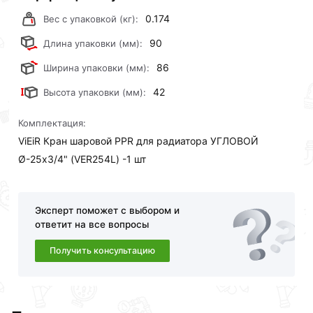
заказ и свяжутся с Вами для согласования условий
доставки или самовывоза.Перед оформлением
0.174
Вес с упаковкой (кг):
онлайн заказа рекомендуем ознакомиться с
90
Длина упаковки (мм):
описанием, характеристиками и отзывами.
86
Ширина упаковки (мм):
Данний товар от производителя
сертифицирован,
42
Высота упаковки (мм):
соответствует всем стандартам качества. Возврат
купленного товарa в течение 30 дней (наличие чека
Комплектация:
обязательно).
ViEiR Кран шаровой PPR для радиатора УГЛОВОЙ
Ø-25х3/4" (VER254L) -1 шт
Эксперт поможет с выбором и
ответит на все вопросы
Получить консультацию