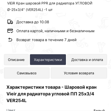
ViEiR Кран шаровой PPR для радиатора УГЛОВОЙ
Ø-25х3/4" (VER254L) -1 шт
Доставка до 10.08
Оплата картой, наличными и безналичным
Возврат товара в течение 7 дней
Шаровой кран Vieir для радиатора
Описание
Характеристики
Доставка и оплата
угловой ПП 25х3/4 VER254L
Самовывоз
Условия возврата
представлен в интернет-магазине
Сантехника по отличной цене за шт
Характеристики товара - Шаровой кран
254 рублей.
Vieir для радиатора угловой ПП 25х3/4
VER254L
Цвет
Белый