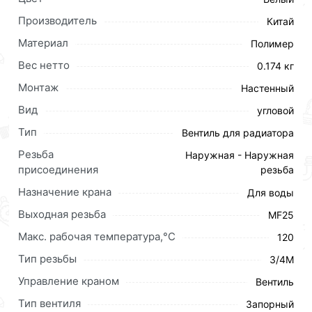
Производитель
Китай
Материал
Полимер
Вес нетто
0.174 кг
Монтаж
Настенный
Вид
угловой
Тип
Вентиль для радиатора
Резьба
Наружная - Наружная
присоединения
резьба
Назначение крана
Для воды
Выходная резьба
MF25
Макс. рабочая температура,°С
120
Тип резьбы
3/4M
Шаровой кран Vieir для радиатора угловой ПП 25х3/4
Управление краном
Вентиль
VER254L - соединительная часть трубопровода,
Тип вентиля
Запорный