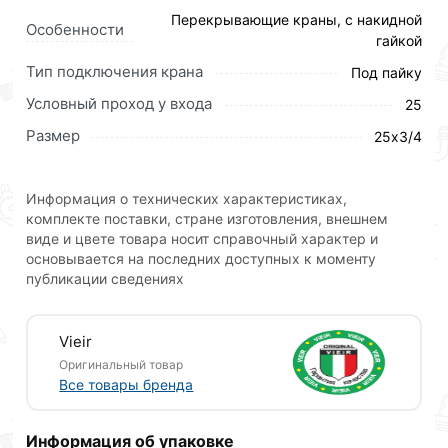
которая устанавливается для разветвления,
Перекрывающие краны, с накидной
поворотов, переходов на другой диаметр, а также
Особенности
гайкой
при необходимости частой сборки и разборки труб.
Тип подключения крана
Под пайку
Фитинги служат и для герметичного перекрытия
Условный проход у входа
25
трубопровода и прочих вспомогательных целей. Для
их соединения с трубами применяется сварка.
Размер
25х3/4
Сварка обычно выполняется специальным
устройством, которая разогревает соединяемые
Информация о технических характеристиках,
поверхности до 260 °C.
комплекте поставки, стране изготовления, внешнем
Для приобретения данной позиции, кликните
виде и цвете товара носит справочный характер и
основывается на последних доступных к моменту
мышкой
«Добавить в корзину»
или нажмите на
публикации сведениях
кнопку
«Быстрый заказ»
. Также можете оформить
заказ позвонив по контактам указанным на сайте.
Vieir
Условия доставки и цены на товар Шаровой кран
Оригинальный товар
Vieir для радиатора угловой ПП 25х3/4 VER254L
Все товары бренда
действительны в Москве и области.
Наши профессиональные менеджеры обработают
Информация об упаковке