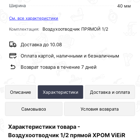
Ширина
40 мм
См. все характеристики
Воздухоотводчик ПРЯМОЙ 1/2
Комплектация:
Доставка до 10.08
Оплата картой, наличными и безналичным
Возврат товара в течение 7 дней
Воздухоотводчик 1/2 прямой ХРОМ
Описание
Характеристики
Доставка и оплата
ViEiR (100/1шт) PF504 представлен
Самовывоз
Условия возврата
в интернет-магазине Сантехника по
отличной цене за шт 276 рублей.
Характеристики товара -
Воздухоотводчик 1/2 прямой ХРОМ ViEiR