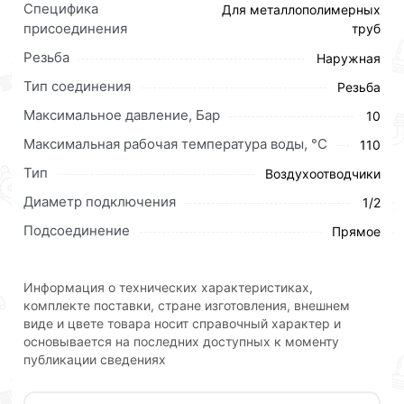
мышкой
«Добавить в корзину»
или нажмите на
Специфика
Для металлополимерных
кнопку
«Быстрый заказ»
. Также можете оформить
присоединения
труб
заказ позвонив по контактам указанным на сайте.
Резьба
Наружная
Условия доставки и цены на товар Воздухоотводчик
Тип соединения
Резьба
1/2 прямой ХРОМ ViEiR (100/1шт) PF504
Максимальное давление, Бар
10
действительны в Москве и области.
Максимальная рабочая температура воды, °C
110
Наши профессиональные менеджеры обработают
Тип
заказ и свяжутся с Вами для согласования условий
Воздухоотводчики
доставки или самовывоза.Перед оформлением
Диаметр подключения
1/2
онлайн заказа рекомендуем ознакомиться с
Подсоединение
Прямое
описанием, характеристиками и отзывами.
Данний товар от производителя
сертифицирован,
Информация о технических характеристиках,
соответствует всем стандартам качества. Возврат
комплекте поставки, стране изготовления, внешнем
купленного товарa в течение 30 дней (наличие чека
виде и цвете товара носит справочный характер и
обязательно).
основывается на последних доступных к моменту
публикации сведениях