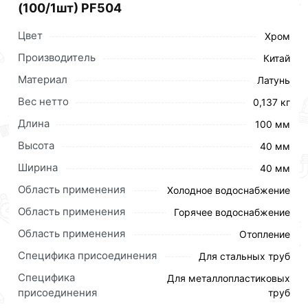
(100/1шт) PF504
Цвет
Хром
Производитель
Китай
Материал
Латунь
Вес нетто
0,137 кг
Длина
100 мм
Высота
40 мм
Ширина
40 мм
Область применения
Холодное водоснабжение
Область применения
Горячее водоснабжение
Область применения
Отопление
Специфика присоединения
Для стальных труб
Специфика
Для металлопластиковых
присоединения
Для приобретения данной позиции, кликните
труб