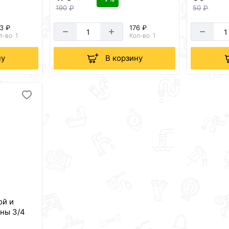
190
₽
50
₽
3 ₽
176 ₽
л-во: 1
Кол-во: 1
ну
В корзину
ой и
ны 3/4