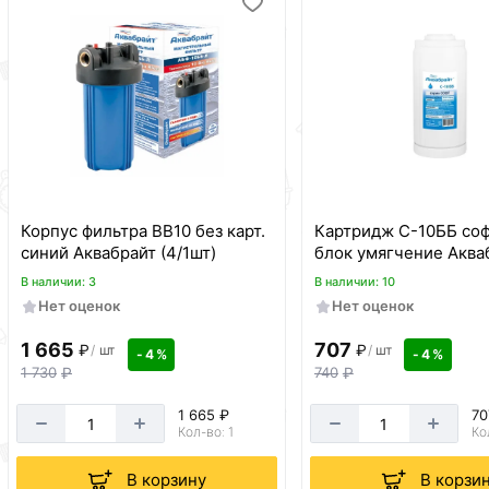
Корпус фильтра ВВ10 без карт.
Картридж С-10ББ соф
синий Аквабрайт (4/1шт)
блок умягчение Аква
В наличии: 3
В наличии: 10
Нет оценок
Нет оценок
1 665
707
₽
₽
/
шт
/
шт
- 4 %
- 4 %
1 730
₽
740
₽
1 665 ₽
70
Кол-во: 1
Ко
В корзину
В корзи