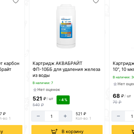
т карбон
Картридж АКВАБРАЙТ
Картридж
брайт
ФП-10ББ для удаления железа
10", 10 м
из воды
В наличии: 3
В наличии: 7
Нет оце
Нет оценок
68
₽
/
шт
521
₽
/
шт
- 4 %
70
₽
540
₽
7 ₽
521 ₽
л-во: 1
Кол-во: 1
ну
В корзину