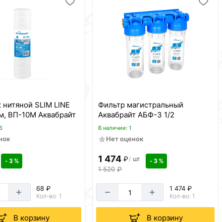
 нитяной SLIM LINE
Фильтр магистральный
км, ВП-10М Аквабрайт
Аквабрайт АБФ-3 1/2
6
В наличии: 1
нок
Нет оценок
1 474
₽
/
шт
- 3 %
- 3 %
1 520
₽
68 ₽
1 474 ₽
Кол-во: 1
Кол-во: 1
В корзину
В корзину