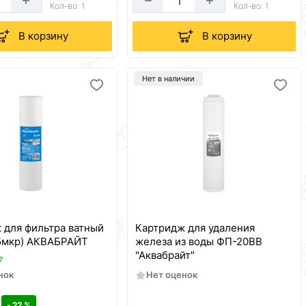
Кол-во: 1
Кол-во: 1
В корзину
В корзину
Нет в наличии
 для фильтра ватный
Картридж для удаления
SLIM 10 (5мкр) АКВАБРАЙТ
железа из воды ФП-20BB
"Аквабрайт"
7
нок
Нет оценок
- 22 %