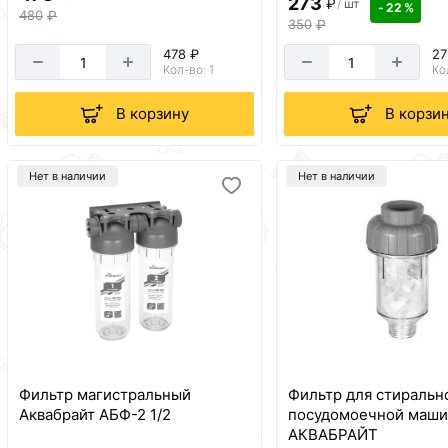
273
₽
/
шт
- 22 %
480
₽
350
₽
478 ₽
27
Кол-во: 1
Ко
В корзину
В корзи
Нет в наличии
Нет в наличии
Фильтр магистральный
Фильтр для стиральн
Аквабрайт АБФ-2 1/2
посудомоечной маши
АКВАБРАЙТ