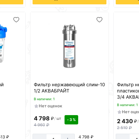
ый
Фильтр нержавеющий слим-10
Фильтр 
1/2 АКВАБРАЙТ
пластико
3/4 АКВ
В наличии: 1
В наличии: 1
Нет оценок
Нет оце
4 798
₽
/
шт
- 3 %
2 430
₽
/
4 960
₽
2 510
₽
513 ₽
4 798 ₽