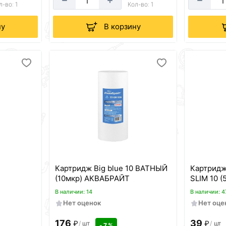
л-во: 1
Кол-во: 1
ну
В корзину
Картридж Big blue 10 ВАТНЫЙ
Картридж
(10мкр) АКВАБРАЙТ
В наличии: 14
В наличии: 4
Нет оценок
Нет оце
176
39
₽
₽
/
шт
/
шт
- 7 %