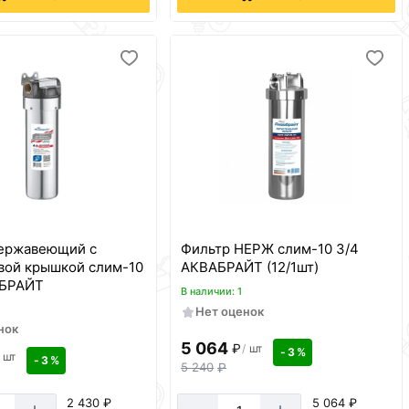
нержавеющий с
Фильтр НЕРЖ слим-10 3/4
вой крышкой слим-10
АКВАБРАЙТ (12/1шт)
АБРАЙТ
В наличии: 1
Нет оценок
нок
5 064
₽
/
шт
- 3 %
шт
- 3 %
5 240
₽
2 430 ₽
5 064 ₽