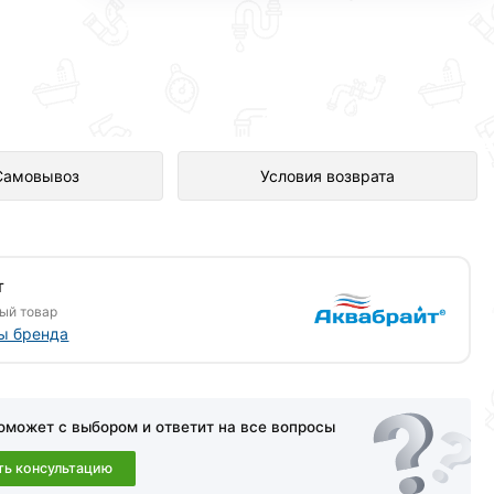
нет-магазине Сантехника по
Самовывоз
Условия возврата
т
ый товар
ы бренда
оможет с выбором и ответит на все вопросы
ть консультацию