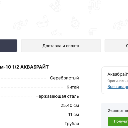
2 АКВАБРАЙТ представлен в интер
Доставка и оплата
.
им-10 1/2 АКВАБРАЙТ
предназначен для очистки холодной и
Аквабрай
Серебристый
Оригинальн
Все товар
Китай
сти от установленного картриджа.
Нержавеющая сталь
обавить в корзину»
или нажмите на кнопку
25.40 см
Эксперт п
в по контактам указанным на сайте.
11 см
Получи
 слим-10 1/2 АКВАБРАЙТ действительны в
Грубая