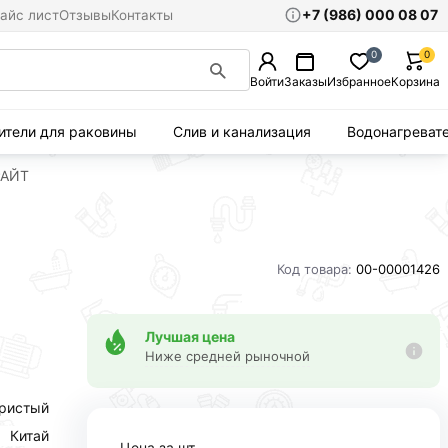
+7 (986) 000 08 07
айс лист
Отзывы
Контакты
0
0
Войти
Заказы
Избранное
Корзина
ители для раковины
Слив и канализация
Водонагреват
РАЙТ
Код товара:
00-00001426
Лучшая цена
Ниже средней рыночной
ристый
Китай
Цена за шт