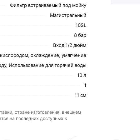
Фильтр встраиваемый под мойку
свяжутся с Вами для согласования условий
Магистральный
каза рекомендуем ознакомиться с
10SL
8 бар
ствует всем стандартам качества. Возврат
Вход 1/2 дюйм
ательно).
 кислородом, охлаждение, умягчение
ду, Использование для горячей воды
10 л
1
11 см
тавки, стране изготовления, внешнем
ется на последних доступных к