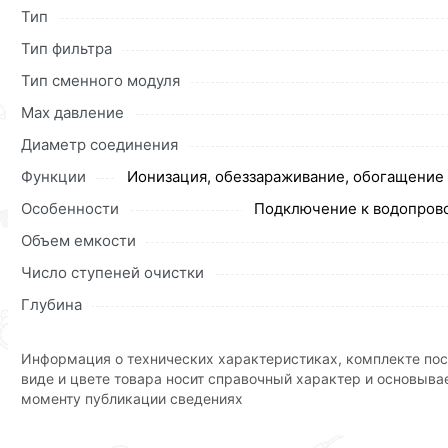
Москве и области.
Тип
Наши профессиональные менеджеры обработают заказ и 
Тип фильтра
доставки или самовывоза.Перед оформлением онлайн за
Тип сменного модуля
описанием, характеристиками и отзывами.
Max давление
Данний товар от производителя
сертифицирован, соответ
Диаметр соединения
купленного товарa в течение 30 дней (наличие чека обяз
Функции
Ионизация, обеззараживание, обогащение
Особенности
Подключение к водопрово
Объем емкости
Число ступеней очистки
Глубина
Информация о технических характеристиках, комплекте пос
виде и цвете товара носит справочный характер и основыва
моменту публикации сведениях