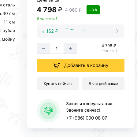
 сталь
4 798
₽
4 960
₽
- 3 %
5.40 см
В наличии: 1
11 см
Грубая
162 ₽
д мойку
4 798 ₽
Кол-во: 1
Добавить в корзину
Купить сейчас
Быстрый заказ
Заказ и консультация.
Звоните сейчас!
+7 (986) 000 08 07