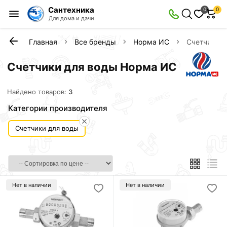
Сантехника
0
0
Для дома и дачи
Главная
Все бренды
Норма ИС
Счетчики д
Счетчики для воды Норма ИС
Найдено товаров:
3
Категории производителя
Счетчики для воды
Нет в наличии
Нет в наличии