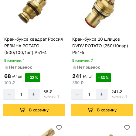
Кран-букса квадрат Россия
Кран-букса 20 шлицов
РЕЗИНА РОТАТО
DVDV РОТАТО (250/10пар)
(500/100/1шт) Р51-4
Р51-5
В наличии: 1
В наличии: 7
Нет оценок
Нет оценок
68
241
₽
₽
/
шт
/
шт
- 32 %
- 33 %
100
₽
360
₽
68 ₽
241 ₽
Кол-во: 1
Кол-во: 1
В корзину
В корзину