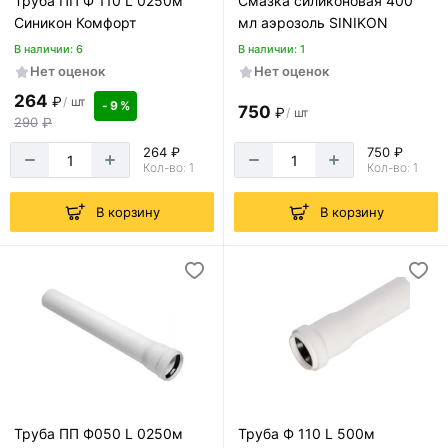
Труба ПП Ф 110 L 0250м
Смазка силиконовая 400
Синикон Комфорт
мл аэрозоль SINIKON
В наличии: 6
В наличии: 1
Нет оценок
Нет оценок
264
₽
/
шт
- 9 %
750
₽
/
шт
290
₽
264 ₽
750 ₽
Кол-во: 1
Кол-во: 1
В корзину
В корзину
Труба ПП Ф050 L 0250м
Труба Ф 110 L 500м