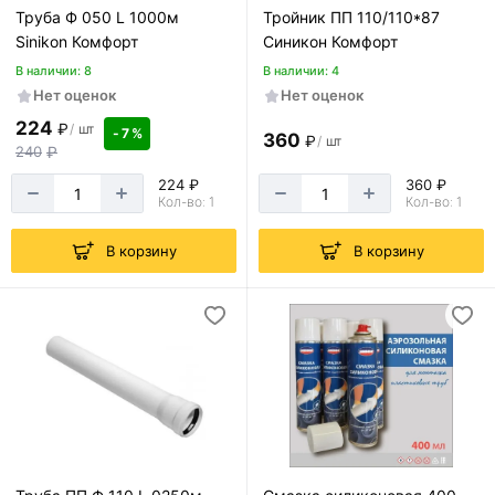
Труба Ф 050 L 1000м
Тройник ПП 110/110*87
Sinikon Комфорт
Синикон Комфорт
В наличии: 8
В наличии: 4
Нет оценок
Нет оценок
224
₽
/
шт
- 7 %
360
₽
/
шт
240
₽
224 ₽
360 ₽
Кол-во: 1
Кол-во: 1
В корзину
В корзину