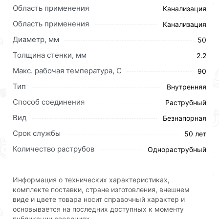
Область применения
Канализация
Область применения
Канализация
Диаметр, мм
50
Толщина стенки, мм
2.2
Макс. рабочая температура, C
90
Тип
Внутренняя
Способ соединения
Раструбный
Вид
Безнапорная
Срок службы
50 лет
Данные трубы произведены методом экструзии из
Количество раструбов
Однораструбный
гомополимера пропилена (тип 1) PP-H.
Полипропилен – современный экологически
Информация о технических характеристиках,
безопасный материал, и изделия из него обладают
комплекте поставки, стране изготовления, внешнем
несомненными преимуществами, такими как более
виде и цвете товара носит справочный характер и
долгий срок эксплуатации по сравнению с
основывается на последних доступных к моменту
продукцией, изготовленной из стали и чугуна, а
публикации сведениях