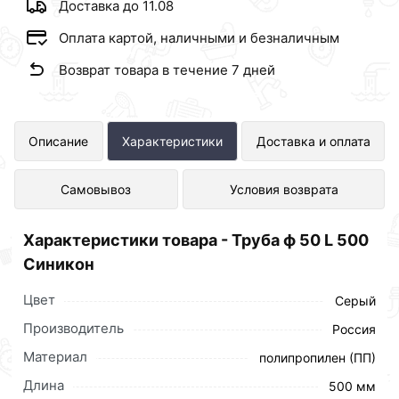
Доставка до 11.08
Оплата картой, наличными и безналичным
Возврат товара в течение 7 дней
Труба ф 50 L 500 Синикон
Описание
Характеристики
Доставка и оплата
представлен в интернет-магазине
Самовывоз
Условия возврата
Сантехника по отличной цене за шт
85 рублей.
Характеристики товара - Труба ф 50 L 500
Синикон
Цвет
Серый
Производитель
Россия
Материал
полипропилен (ПП)
Длина
500 мм