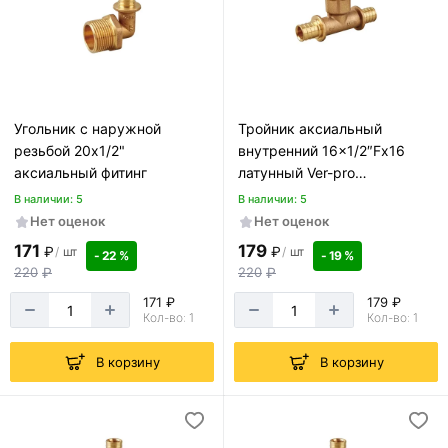
Угольник с наружной
Тройник аксиальный
резьбой 20х1/2"
внутренний 16×1/2″Fx16
аксиальный фитинг
латунный Ver-pro
VRP16316TF
В наличии: 5
В наличии: 5
Нет оценок
Нет оценок
171
179
₽
₽
/
шт
/
шт
- 22 %
- 19 %
220
₽
220
₽
171 ₽
179 ₽
Кол-во: 1
Кол-во: 1
В корзину
В корзину