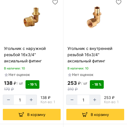
Угольник с наружной
Угольник с внутренней
резьбой 16х3/4"
резьбой 16х3/4"
аксиальный фитинг
аксиальный фитинг
В наличии: 10
В наличии: 10
Нет оценок
Нет оценок
138
253
₽
₽
/
шт
/
шт
- 19 %
- 18 %
170
₽
310
₽
138 ₽
253 ₽
Кол-во: 1
Кол-во: 1
В корзину
В корзину