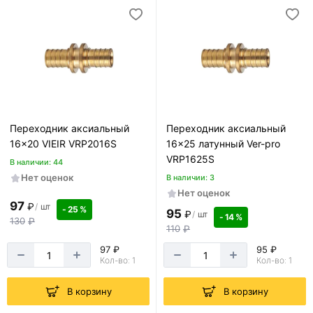
Переходник аксиальный
Переходник аксиальный
16x20 VIEIR VRP2016S
16×25 латунный Ver-pro
VRP1625S
В наличии: 44
Нет оценок
В наличии: 3
Нет оценок
97
₽
/
шт
- 25 %
95
₽
/
шт
- 14 %
130
₽
110
₽
97 ₽
95 ₽
Кол-во: 1
Кол-во: 1
В корзину
В корзину