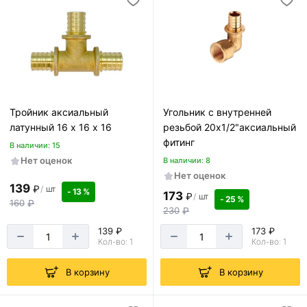
Тройник аксиальный
Угольник с внутренней
латунный 16 х 16 х 16
резьбой 20х1/2"аксиальный
фитинг
В наличии: 15
Нет оценок
В наличии: 8
Нет оценок
139
₽
/
шт
- 13 %
173
₽
/
шт
- 25 %
160
₽
230
₽
139 ₽
173 ₽
Кол-во: 1
Кол-во: 1
В корзину
В корзину