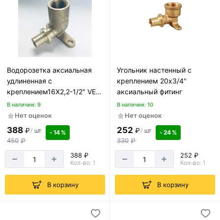
Водорозетка аксиальная
Угольник настенный с
удлиненная с
креплением 20х3/4"
креплением16X2,2-1/2" VER-
аксиальный фитинг
PRO VIEIR
В наличии: 9
В наличии: 10
Нет оценок
Нет оценок
388
252
₽
₽
/
шт
/
шт
- 14 %
- 24 %
450
₽
330
₽
388 ₽
252 ₽
Кол-во: 1
Кол-во: 1
В корзину
В корзину