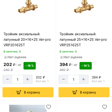
Тройник аксиальный
Тройник аксиальный
латунный 20x16x25 Ver-pro
латунный 25x16x25 Ver-pro
VRP201625T
VRP251625T
В наличии: 9
В наличии: 6
Нет оценок
Нет оценок
202
394
₽
₽
/
шт
/
шт
- 16 %
- 14 %
240
₽
460
₽
202 ₽
394 ₽
Кол-во: 1
Кол-во: 1
В корзину
В корзину