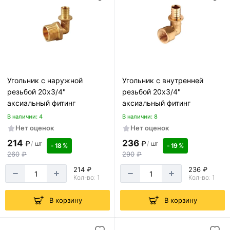
Угольник с наружной
Угольник с внутренней
резьбой 20х3/4"
резьбой 20х3/4"
аксиальный фитинг
аксиальный фитинг
В наличии: 4
В наличии: 8
Нет оценок
Нет оценок
214
236
₽
₽
/
шт
/
шт
- 18 %
- 19 %
260
₽
290
₽
214 ₽
236 ₽
Кол-во: 1
Кол-во: 1
В корзину
В корзину