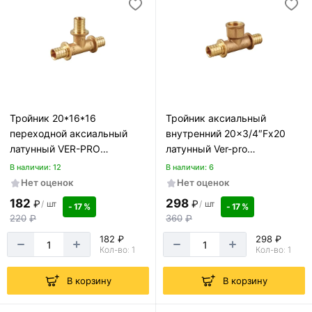
Тройник 20*16*16
Тройник аксиальный
переходной аксиальный
внутренний 20×3/4″Fx20
латунный VER-PRO
латунный Ver-pro
VRP201616T
VRP20420TF
В наличии: 12
В наличии: 6
Нет оценок
Нет оценок
182
298
₽
₽
/
шт
/
шт
- 17 %
- 17 %
220
₽
360
₽
182 ₽
298 ₽
Кол-во: 1
Кол-во: 1
В корзину
В корзину