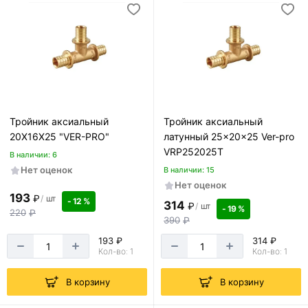
Тройник аксиальный
Тройник аксиальный
20X16X25 "VER-PRO"
латунный 25x20x25 Ver-pro
VRP252025T
В наличии: 6
Нет оценок
В наличии: 15
Нет оценок
193
₽
/
шт
- 12 %
314
₽
/
шт
- 19 %
220
₽
390
₽
193 ₽
314 ₽
Кол-во: 1
Кол-во: 1
В корзину
В корзину