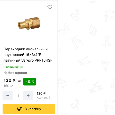
Переходник аксиальный
внутренний 16×3/4″F
латунный Ver-pro VRP164SF
В наличии: 20
Нет оценок
130
₽
/
шт
- 13 %
150
₽
130 ₽
Кол-во: 1
В корзину