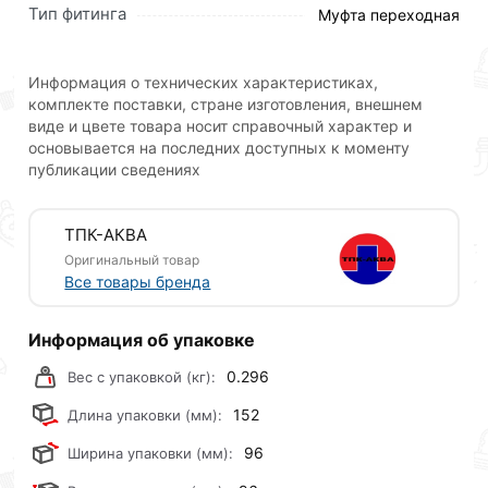
полиэтиленовых труб на резьбовое соединение с
Тип фитинга
Муфта переходная
металлическими трубами и фитингами.
Преимуществом муфты является простота и
легкость установки, изделие поставляется
Информация о технических характеристиках,
полностью готовым к монтажу, не требует
комплекте поставки, стране изготовления, внешнем
виде и цвете товара носит справочный характер и
специальных навыков при сборке. При ее
основывается на последних доступных к моменту
использовании получается сборно-разборное
публикации сведениях
соединение, позволяющее произвести быстрый
демонтаж или переделку трубопровода. Это
особенно удобно при устройстве сезонных
ТПК-АКВА
оросительных систем.
Оригинальный товар
Все товары бренда
Преимущества:
Информация об упаковке
возможность многократного
0.296
Вес с упаковкой (кг):
использования;
быстрый и простой монтаж;
152
Длина упаковки (мм):
экологическая безопасность;
96
Ширина упаковки (мм):
отличная функциональность.