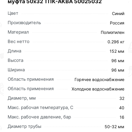
муфта 50x32 ТПК-АКВА 50025032
Цвет
Синий
Производитель
Россия
Материал
Полиэтилен
Вес нетто
0.296 кг
Длина
152 мм
Высота
96 мм
Ширина
96 мм
Область применения
Горячее водоснабжение
Область применения
Холодное водоснабжение
Диаметр, мм
32
Макс. рабочая температура, C
40
Макс. рабочее давление, бар
16
Переходная муфта — соединительный элемент,
Диаметр трубы
помогающий осуществить переход с
50-32 мм