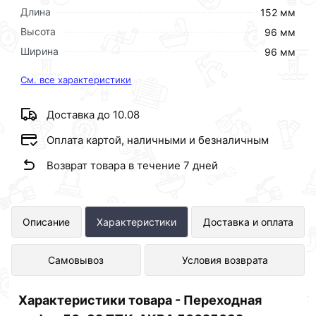
Длина
152 мм
Высота
96 мм
Ширина
96 мм
См. все характеристики
Доставка до 10.08
Оплата картой, наличными и безналичным
Возврат товара в течение 7 дней
Переходная муфта 50x32 ТПК-АКВА
Описание
Характеристики
Доставка и оплата
50025032 представлен в интернет-
Самовывоз
Условия возврата
магазине Сантехника по отличной
цене за шт 156 рублей.
Характеристики товара - Переходная