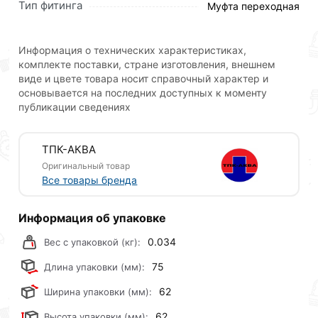
перехода со стального трубопровода на
Тип фитинга
Муфта переходная
трубопровод из ПНД труб, так как имеет резьбу
соответствующую размерам и стандартам стальных
Информация о технических характеристиках,
трубных резьб. Кроме этого муфта компрессионная с
комплекте поставки, стране изготовления, внешнем
внутренней резьбой может учувствовать в
виде и цвете товара носит справочный характер и
строительстве различных комбинаций отводов и
основывается на последних доступных к моменту
разветвлений с применением других
публикации сведениях
компрессионных ПНД фитингов.
Для приобретения данной позиции, кликните
ТПК-АКВА
мышкой
«Добавить в корзину»
или нажмите на
Оригинальный товар
кнопку
«Быстрый заказ»
. Также можете оформить
Все товары бренда
заказ позвонив по контактам указанным на сайте.
Информация об упаковке
Условия доставки и цены на товар Муфта с наружной
резьбой 32х1/2 ТПК-АКВА 50033212 действительны
0.034
Вес с упаковкой (кг):
в Москве и области.
75
Длина упаковки (мм):
Наши профессиональные менеджеры обработают
62
Ширина упаковки (мм):
заказ и свяжутся с Вами для согласования условий
доставки или самовывоза.Перед оформлением
62
Высота упаковки (мм):