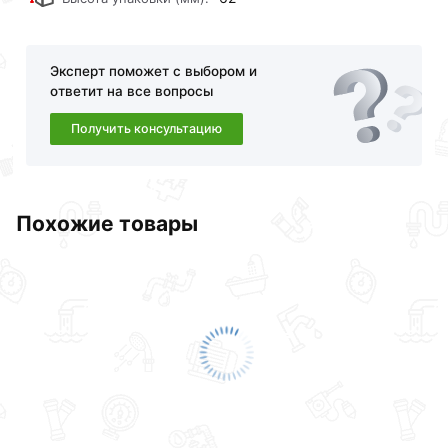
онлайн заказа рекомендуем ознакомиться с
описанием, характеристиками и отзывами.
Эксперт поможет с выбором и
Данний товар от производителя
сертифицирован,
ответит на все вопросы
соответствует всем стандартам качества. Возврат
купленного товарa в течение 30 дней (наличие чека
Получить консультацию
обязательно).
Похожие товары