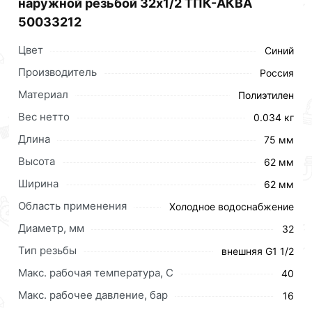
наружной резьбой 32х1/2 ТПК-АКВА
50033212
Цвет
Синий
Производитель
Россия
Материал
Полиэтилен
Вес нетто
0.034 кг
Длина
75 мм
Высота
62 мм
Ширина
62 мм
Область применения
Холодное водоснабжение
Диаметр, мм
32
Тип резьбы
внешняя G1 1/2
Макс. рабочая температура, C
40
Муфта компрессионная с внутренней трубной
Макс. рабочее давление, бар
16
резьбой. Предназначена, для возможности легкого