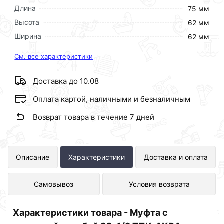
Длина
75 мм
Высота
62 мм
Ширина
62 мм
См. все характеристики
Доставка до 10.08
Оплата картой, наличными и безналичным
Возврат товара в течение 7 дней
Муфта с наружной резьбой 32х1/2
Описание
Характеристики
Доставка и оплата
ТПК-АКВА 50033212 представлен в
Самовывоз
Условия возврата
интернет-магазине Сантехника по
отличной цене за шт 43 рублей.
Характеристики товара - Муфта с