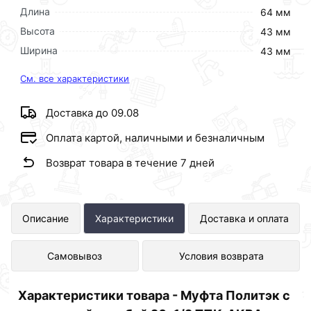
Длина
64 мм
Высота
43 мм
Ширина
43 мм
См. все характеристики
Доставка до 09.08
Оплата картой, наличными и безналичным
Возврат товара в течение 7 дней
Муфта Политэк с внутренней
Описание
Характеристики
Доставка и оплата
резьбой 20х1/2 ТПК-АКВА 52002012
Самовывоз
Условия возврата
представлен в интернет-магазине
Сантехника по отличной цене за шт
Характеристики товара - Муфта Политэк с
27 рублей.