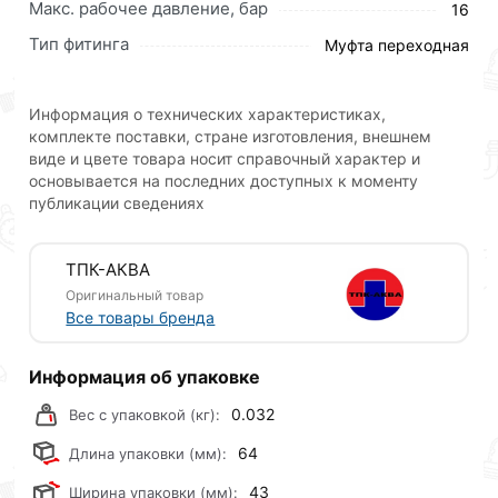
Макс. рабочее давление, бар
16
производства ТПК-АКВА применяется для
соединения полиэтиленовых труб с другими
Тип фитинга
Муфта переходная
компрессионными фитингами, имеющих наружную
резьбу, с шаровыми кранами, переходниками.
Информация о технических характеристиках,
Муфта компрессионная с внутренней резьбой имеет
комплекте поставки, стране изготовления, внешнем
шаг резьбы, соответствующий стандартному шагу
виде и цвете товара носит справочный характер и
основывается на последних доступных к моменту
стальной резьбы, что позволяет ее использовать для
публикации сведениях
перехода с полиэтиленовой трубы на стальную или
металлическую запорную арматуру. Используется
компрессионная муфта в внутренней резьбой с
ТПК-АКВА
трубами для питьевого или технического
Оригинальный товар
водоснабжения с рабочим давлением до 16
Все товары бренда
атмосфер. Обладает высокими эксплуатационными
качествами, имеет невысокую стоимость.
Информация об упаковке
Для приобретения данной позиции, кликните
0.032
Вес с упаковкой (кг):
мышкой
«Добавить в корзину»
или нажмите на
64
Длина упаковки (мм):
кнопку
«Быстрый заказ»
. Также можете оформить
заказ позвонив по контактам указанным на сайте.
43
Ширина упаковки (мм):