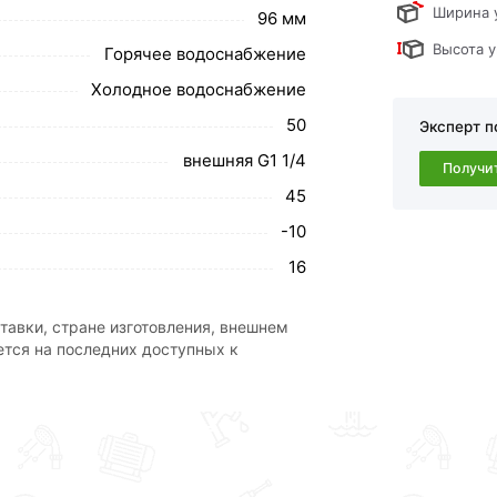
одные колодцы. Основная их особенность,
Ширина 
96 мм
борудования. Только на больших диаметрах
Высота у
Горячее водоснабжение
для удобства монтажа.
Холодное водоснабжение
обавить в корзину»
или нажмите на кнопку
в по контактам указанным на сайте.
50
Эксперт п
внешняя G1 1/4
ьбой 50х1 1/4 ТПК-АКВА 50015114
Получи
45
-10
свяжутся с Вами для согласования условий доставки или с
ми и отзывами.
16
ствует всем стандартам качества. Возврат купленного товар
тавки, стране изготовления, внешнем
ется на последних доступных к