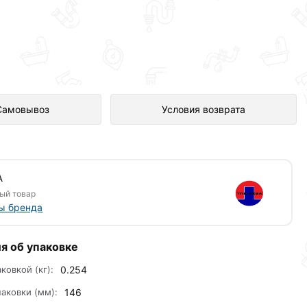
н в интернет-магазине
Самовывоз
Условия возврата
А
ый товар
ы бренда
я об упаковке
аковкой (кг):
0.254
аковки (мм):
146