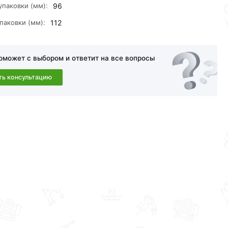
упаковки (мм):
96
паковки (мм):
112
оможет с выбором и ответит на все вопросы
ть консультацию
амовывоза.Перед оформлением онлайн заказа
a в течение 30 дней (наличие чека обязательно).