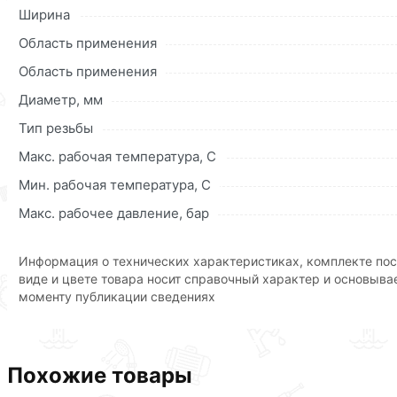
доступных для инспекции местах, например, в водопров
Ширина
это монтаж без использования различного сварочного о
Область применения
приветствуется использование компрессионных ключей, 
Область применения
Для приобретения данной позиции, кликните мышкой
«Д
«Быстрый заказ»
. Также можете оформить заказ позвони
Диаметр, мм
Тип резьбы
Условия доставки и цены на товар Отвод с наружной рез
действительны в Москве и области.
Макс. рабочая температура, C
Мин. рабочая температура, C
Наши профессиональные менеджеры обработают заказ и 
рекомендуем ознакомиться с описанием, характеристика
Макс. рабочее давление, бар
Данний товар от производителя
сертифицирован, соответ
Информация о технических характеристиках, комплекте пос
виде и цвете товара носит справочный характер и основыва
моменту публикации сведениях
Похожие товары