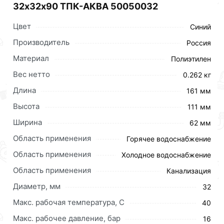
32х32х90 ТПК-АКВА 50050032
Цвет
Синий
Производитель
Россия
Материал
Полиэтилен
Вес нетто
0.262 кг
Длина
161 мм
Высота
111 мм
Ширина
62 мм
Область применения
Горячее водоснабжение
Область применения
Холодное водоснабжение
Область применения
Канализация
Диаметр, мм
32
Макс. рабочая температура, C
40
Тройник ТПК-АКВА применяется для быстрого и
Макс. рабочее давление, бар
надежного монтажа отвода трубопровода в
16