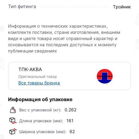
системах труб из полиэтилена, применяемых для
Тип фитинга
Tройник
питьевого и технического водоснабжения, в
системах орошения, канализации, для перекачки
химических растворов к которым стоек полиэтилен.
Информация о технических характеристиках,
комплекте поставки, стране изготовления, внешнем
Тройники компрессионные ТПК-АКВА подходят для
виде и цвете товара носит справочный характер и
использования под воздействием прямых УФ-лучей.
основывается на последних доступных к моменту
публикации сведениях
Обладают прекрасной химической стойкостью.
Данные тройники отличается высокими
эксплуатационными характеристиками, низкой
ТПК-АКВА
стоимостью, в отличии от иностранных конкурентов,
Оригинальный товар
надежностью и качеством.
Все товары бренда
Используется в трубопроводах с рабочим давлением
до 16 атмосфер. Компрессионный тройник можно
Информация об упаковке
использовать несколько раз, например, при
0.262
Вес с упаковкой (кг):
строительстве сезонных систем полива на
приусадебном участке. Используется со всеми
161
Длина упаковки (мм):
видами водопроводных и технических
62
Ширина упаковки (мм):
полиэтиленовых труб.