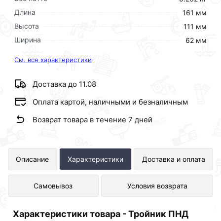
Длина
161 мм
Высота
111 мм
Ширина
62 мм
См. все характеристики
Доставка до 11.08
Оплата картой, наличными и безналичным
Возврат товара в течение 7 дней
Тройник ПНД 32х32х90 ТПК-АКВА
Описание
Характеристики
Доставка и оплата
50050032 представлен в интернет-
Самовывоз
Условия возврата
магазине Сантехника по отличной
цене за шт 111 рублей.
Характеристики товара - Тройник ПНД