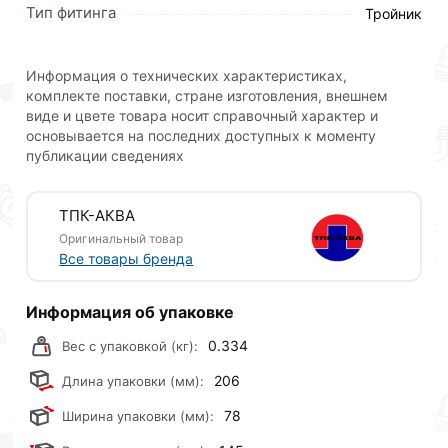
системах холодного питьевого и технического
Тип фитинга
Тройник
водоснабжения, канализации или орошения.
Аксессуар из полиэтилена используется в
надземных и подземных трубопроводах.
Информация о технических характеристиках,
Универсальность обеспечивается благодаря
комплекте поставки, стране изготовления, внешнем
виде и цвете товара носит справочный характер и
высоким качественным показателям. Изделие
основывается на последних доступных к моменту
устойчиво к коррозии и воздействию химических
публикации сведениях
веществ. При этом совершенно безопасно для
здоровья человека и окружающей среды.
ТПК-АКВА
Преимущества:
Оригинальный товар
Все товары бренда
надежность и прочность крепления;
быстрый и простой монтаж;
Информация об упаковке
высокое качество по доступной цене.
0.334
Вес с упаковкой (кг):
206
Длина упаковки (мм):
Для приобретения данной позиции, кликните
78
Ширина упаковки (мм):
мышкой
«Добавить в корзину»
или нажмите на
кнопку
«Быстрый заказ»
. Также можете оформить