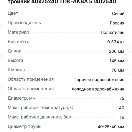
тройник 40х25х40 ТПК-АКВА 51402540
Цвет
Синий
Производитель
Россия
Материал
Полиэтилен
Вес нетто
0.334 кг
Длина
206 мм
Высота
145 мм
Ширина
78 мм
Область применения
Горячее водоснабжение
Область применения
Холодное водоснабжение
Диаметр, мм
25
Макс. рабочая температура, C
40
Макс. рабочее давление, бар
16
Тройник — удобный и надежный способ соединения
Диаметр трубы
полиэтиленовых труб. Применяется в роли фитинга в
40-25-40 мм