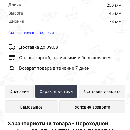
Длина
206 мм
Высота
145 мм
Ширина
78 мм
См. все характеристики
Доставка до 09.08
Оплата картой, наличными и безналичным
Возврат товара в течение 7 дней
Переходной тройник 40х25х40
Описание
Характеристики
Доставка и оплата
ТПК-АКВА 51402540 представлен в
Самовывоз
Условия возврата
интернет-магазине Сантехника по
отличной цене за шт 201 рублей.
Характеристики товара - Переходной