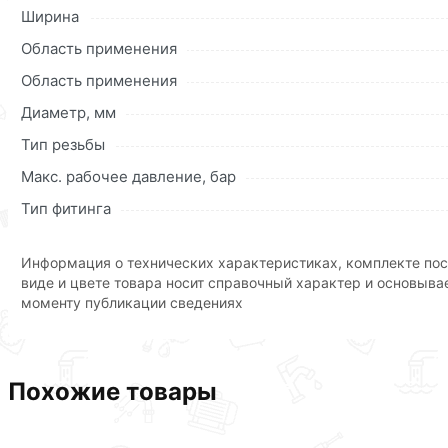
до 16 атмосфер сроком до 20 лет.
Ширина
Область применения
Для приобретения данной позиции, кликните мышкой
«Д
«Быстрый заказ»
. Также можете оформить заказ позвони
Область применения
Условия доставки и цены на товар Тройник с наружной 
Диаметр, мм
Тип резьбы
Наши профессиональные менеджеры обработают заказ и 
рекомендуем ознакомиться с описанием, характеристика
Макс. рабочее давление, бар
Тип фитинга
Данний товар от производителя
сертифицирован, соответ
Информация о технических характеристиках, комплекте пос
виде и цвете товара носит справочный характер и основыва
моменту публикации сведениях
Похожие товары