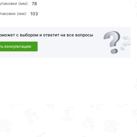
упаковки (мм):
78
паковки (мм):
103
 и области.
оможет с выбором и ответит на все вопросы
амовывоза.Перед оформлением онлайн заказа
ть консультацию
a в течение 30 дней (наличие чека обязательно).