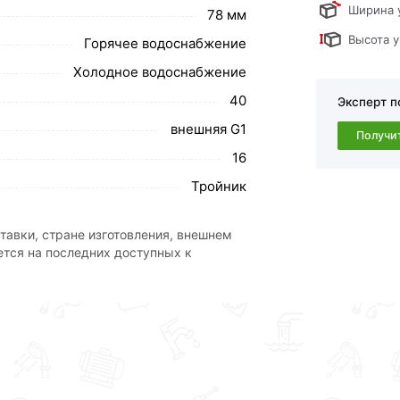
Ширина 
78 мм
Высота у
Горячее водоснабжение
обавить в корзину»
или нажмите на кнопку
в по контактам указанным на сайте.
Холодное водоснабжение
резьбой 40х1х40 ТПК-АКВА 51400140 действительны в Москве
40
Эксперт п
внешняя G1
свяжутся с Вами для согласования условий доставки или с
Получи
ми и отзывами.
16
Тройник
ствует всем стандартам качества. Возврат купленного товар
тавки, стране изготовления, внешнем
ется на последних доступных к