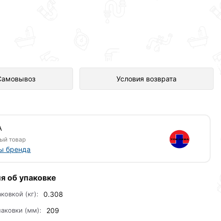
влен в интернет-магазине
Самовывоз
Условия возврата
А
ый товар
ы бренда
я об упаковке
аковкой (кг):
0.308
аковки (мм):
209