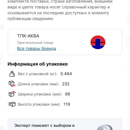
комплекте поставки, стране изготовления, внешнем
использовать в трубопроводах с рабочим давлением
виде и цвете товара носит справочный характер и
до 16 атмосфер сроком до 20 лет.
основывается на последних доступных к моменту
публикации сведениях
Для приобретения данной позиции, кликните
мышкой
«Добавить в корзину»
или нажмите на
ТПК-АКВА
кнопку
«Быстрый заказ»
. Также можете оформить
заказ позвонив по контактам указанным на сайте.
Оригинальный товар
Все товары бренда
Условия доставки и цены на товар Тройник с
наружной резьбой 50х1 ТПК-АКВА 51500150
Информация об упаковке
действительны в Москве и области.
0.494
Вес с упаковкой (кг):
Наши профессиональные менеджеры обработают
232
Длина упаковки (мм):
заказ и свяжутся с Вами для согласования условий
доставки или самовывоза.Перед оформлением
96
Ширина упаковки (мм):
онлайн заказа рекомендуем ознакомиться с
119
Высота упаковки (мм):
описанием, характеристиками и отзывами.
Данний товар от производителя
сертифицирован,
соответствует всем стандартам качества. Возврат
Эксперт поможет с выбором и
купленного товарa в течение 30 дней (наличие чека