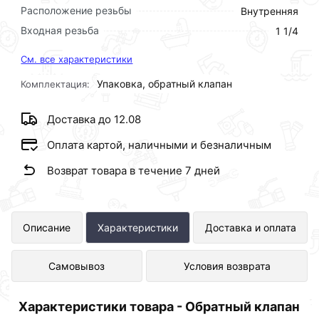
Расположение резьбы
Внутренняя
Входная резьба
1 1/4
См. все характеристики
Упаковка, обратный клапан
Комплектация:
Доставка до 12.08
Оплата картой, наличными и безналичным
Возврат товара в течение 7 дней
Обратный клапан металл 1 1/4 ViEiR
Описание
Характеристики
Доставка и оплата
представлен в интернет-магазине
Самовывоз
Условия возврата
Сантехника по отличной цене за шт
935 рублей.
Характеристики товара - Обратный клапан