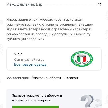
Для приобретения данной позиции, кликните
Макс. давление, Бар
10
мышкой
«Добавить в корзину»
или нажмите на
кнопку
«Быстрый заказ»
. Также можете оформить
заказ позвонив по контактам указанным на сайте.
Информация о технических характеристиках,
комплекте поставки, стране изготовления, внешнем
Условия доставки и цены на товар Обратный клапан
виде и цвете товара носит справочный характер и
металл 1 1/4 ViEiR действительны в Москве и
основывается на последних доступных к моменту
области.
публикации сведениях
Наши профессиональные менеджеры обработают
заказ и свяжутся с Вами для согласования условий
Vieir
доставки или самовывоза.Перед оформлением
Оригинальный товар
онлайн заказа рекомендуем ознакомиться с
Все товары бренда
описанием, характеристиками и отзывами.
Упаковка, обратный клапан
Данний товар от производителя
сертифицирован,
Комплектация:
соответствует всем стандартам качества. Возврат
купленного товарa в течение 30 дней (наличие чека
обязательно).
Эксперт поможет с выбором и
ответит на все вопросы