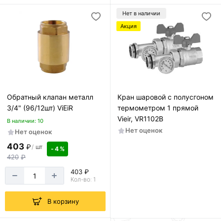
Нет в наличии
Акция
Обратный клапан металл
Кран шаровой с полусгоном
3/4" (96/12шт) ViEiR
термометром 1 прямой
Vieir, VR1102B
В наличии: 10
Нет оценок
Нет оценок
403
₽
/
шт
- 4 %
420
₽
403 ₽
Кол-во: 1
В корзину