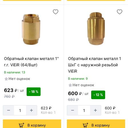
Обратный клапан металл 1"
Обратный клапан металл 1
г.г. ViEiR (64/8шт)
ШхГ с наружной резьбой
ViEiR
В наличии: 13
Нет оценок
В наличии: 9
Нет оценок
623
₽
/
шт
- 18 %
600
₽
/
шт
- 12 %
760
₽
680
₽
623 ₽
600 ₽
Кол-во: 1
Кол-во: 1
В корзину
В корзину