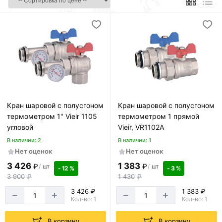
Кран шаровой с полусгоном
Кран шаровой с полусгоном
термометром 1" Vieir 1105
термометром 1 прямой
угловой
Vieir, VR1102A
В наличии: 2
В наличии: 1
Нет оценок
Нет оценок
3 426
1 383
₽
₽
/
шт
/
шт
- 12 %
- 3 %
3 900
₽
1 430
₽
3 426 ₽
1 383 ₽
Кол-во: 1
Кол-во: 1
В корзину
В корзину