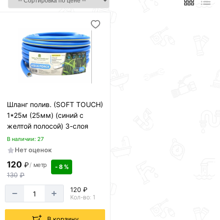
Шланг полив. (SOFT TOUCH)
1*25м (25мм) (синий с
желтой полосой) 3-слоя
В наличии: 27
Нет оценок
120
₽
/
метр
- 8 %
130
₽
120 ₽
Кол-во: 1
В корзину